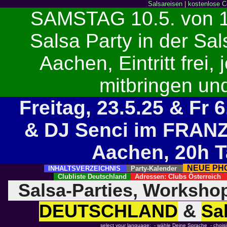
Salsareisen
|
kostenlose C
SAMSTAG 10.5. von 1
Salsa Party in der Sa
Aachen, Eintritt frei
mitbringen un
Freitag, 23.5.25 & Fr 
& DJ Senci im FRANZ 
Aachen, 20h 
NEUE P
INHALTSVERZEICHNIS
Party-Kalender
Clubliste Deutschland
Adressen: Clubs Österreich
Salsa-Parties, Worksho
DEUTSCHLAND
&
Sa
select your language: - wähle Deine Sprache - choisiss