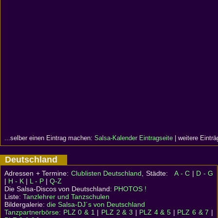
...selber einen Eintrag machen:
Salsa-Kalender Eintragseite
| weitere Eintr
Deutschland
Adressen + Termine:
Clublisten Deutschland
, Städte:
A - C
|
D - G
|
H - K
|
L - P
|
Q-Z
Die Salsa-Discos von Deutschland:
PHOTOS !
Liste:
Tanzlehrer und Tanzschulen
Bildergalerie:
die Salsa-DJ´s von Deutschland
Tanzpartnerbörse:
PLZ 0 & 1
|
PLZ 2 & 3
|
PLZ 4 & 5
|
PLZ 6 & 7
|