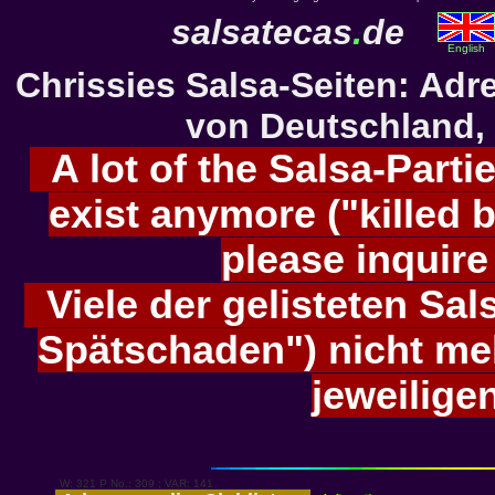
salsatecas
.
de
English
Chrissies Salsa-Seiten: Ad
von Deutschland, 
A lot of the Salsa-Partie
exist anymore ("killed b
please inquire
Viele der gelisteten Sals
Spätschaden") nicht meh
jeweilige
W: 321 P No.: 309 ; VAR: 141