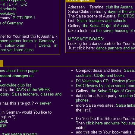
- K
|
L - P
|
Q-Z
Adressen + Termine:
club list Austria
d schools
Salsa-Clubs sorted by
days of the we
eekdays
The Salsa scene of Austria:
PHOTOS 
ermany:
PICTURES !
List:
Salsa-Teachers and schools
s of Germany
Gallery:
the Salsa-DJ�s of Austria
take a look into
the server housing of 
er for Your next trip to Austria ?
MESSAGE BOARD:
ance partner forum in Germany
|
Looking for a dance partner for Your ne
rd:
salsa-forum
|
Events in
Just click here:
dance partners and ev
not yet listed clubs
:
Compact discs and books:
Salsa,
nes about these pages
cocktails: CD�s and books
recent changes
on
m
DJ Valerian�s CD - Review (Ger
worldwide club list
DVD-Review by salsa-videos.com 
ed by the
DAYS of the WEEK
Gallery:
the Salsa-DJ�s of Germ
ectory
:
Salsa teachers, classes and
dating for a Salsa party:
send an
phones
.
 has this site got ? ->
server
more Salsa web sites:
Salsa link
the list !)
ll in German- would You like to
nglish ?)
Do You like this Site or do You m
MAIL
Then
click here and write You su
DS:
editor.
r
add this site to Your bookmarks:
a:
THE WWW BOARD