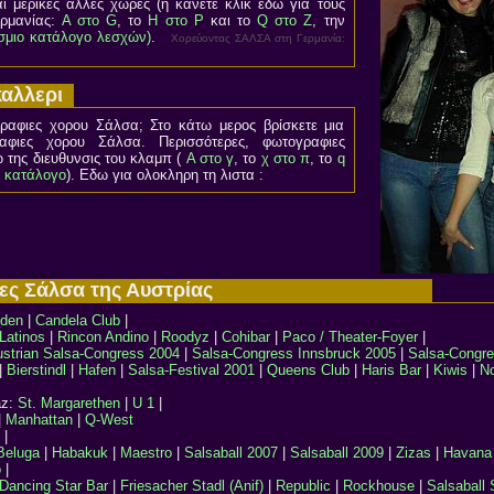
αι μερικές άλλες χώρες (ή κάνετε κλικ εδώ για τους
ερμανίας:
Α στο G
, το
H στο P
και το
Q στο Z
, την
μιο κατάλογο λεσχών)
.
Χορεύοντας ΣΑΛΣΑ στη Γερμανία:
καλλερι
γραφιες χορου Σάλσα; Στο κάτω μερος βρίσκετε μια
φιες χορου Σάλσα. Περισσότερες, φωτογραφιες
ω της διευθυνσις του κλαμπ (
Α στο γ
, το
χ στο π
, το
q
ό κατάλογο
). Εδω για ολοκληρη τη λιστα :
χες Σάλσα της Αυστρίας
oden
|
Candela Club
|
Latinos
|
Rincon Andino
|
Roodyz
|
Cohibar
|
Paco / Theater-Foyer
|
ustrian Salsa-Congress 2004
|
Salsa-Congress Innsbruck 2005
|
Salsa-Congre
|
Bierstindl
|
Hafen
|
Salsa-Festival 2001
|
Queens Club
|
Haris Bar
|
Kiwis
|
N
az:
St. Margarethen
|
U 1
|
|
Manhattan
|
Q-West
|
Beluga
|
Habakuk
|
Maestro
|
Salsaball 2007
|
Salsaball 2009
|
Zizas
|
Havana
o
|
Dancing Star Bar
|
Friesacher Stadl (Anif)
|
Republic
|
Rockhouse
|
Salsaball 