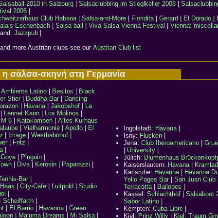
Salsaball 2010 in Salzburg
|
Salsaclubbing im Stieglkeller 2008
|
Salsaclubbin
tival 2006
|
chweitzerhaus
Club Habana
|
Salsa-and-More
|
Floridita
|
Gerard
|
El Dorado
|
alais Eschenbach
|
Salsa ball
|
Viva Salsa Vienna Festival
|
Vienna: miscell
land:
Jazzpub
|
and more Austrian clubs see our
Austrian Club list
η σάλσα-σκηνή στη Γερμανία
:
Ambiente Latino
|
Besitos
|
Black
er Stier
|
Buddha-Bar
|
Dancing
orazon
|
Havana
|
Jakobshof
|
La
|
Lennet Kann
|
Los Molinos
|
|
M 6
|
Katakomben
|
Altes Kurhaus
alaube
|
Vielharmonie
|
Apollo
|
El
Ingolstadt:
Havana
|
z
|
Image
|
Westbahnhof
|
Isny:
Flucken
|
wer
|
Fritz
|
Jena:
Club Iberoamericano
|
Grue
a
|
|
University
|
:
Goya
|
Pinguin
|
Jülich:
Blumenhaus Brückenkopf
Town
|
Diva
|
Kerosin
|
Paparazzi
|
Kaiserslautern:
Havana
|
Kramlad
Karlsruhe:
Havanna
|
Havanna Du
Tennis-Bar
|
Yello Pages Bar
|
San Juan Club
 Haas
|
City-Cafe
|
Luitpold
|
Studio
Terracotta
|
Bailopes
|
ol
|
Kassel:
Schlachthof
|
Salsaboot 
 Scheiffarth
|
Sabor Latino
|
ot
|
El Barrio
|
Havanna
|
Green
Kempten:
Cuba Libre
|
loon
|
Maluma Dreams
|
Mi Salsa
|
Kiel:
Prinz Willy
|
Kiel: Traum G