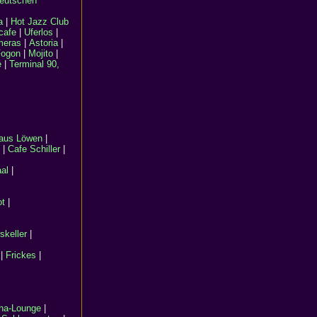
eutschen
a
|
Hot Jazz Club
cafe
|
Uferlos
|
meras
|
Astoria
|
ogon
|
Mojito
|
e
|
Terminal 90,
aus Löwen
|
|
Cafe Schiller
|
al
|
ot
|
skeller
|
|
Frickes
|
ha-Lounge
|