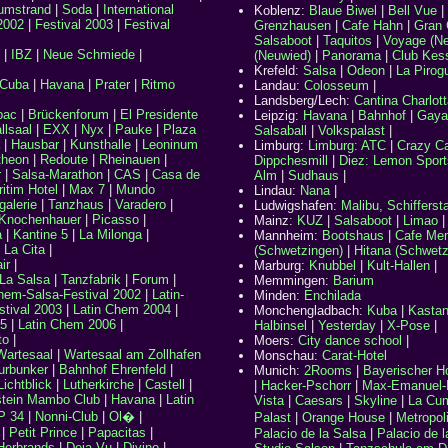
umstrand
|
Soda
|
International
Koblenz:
Blaue Biwel
|
Bell Vue
|
2002
|
Festival 2003
|
Festival
Grenzhausen
|
Cafe Hahn
|
Gran 
Salsaboot
|
Taquitos
|
Voyage (Ne
|
IBZ
|
Neue Schmiede
|
(Neuwied)
|
Panorama
|
Club Kes
Krefeld:
Salsa
|
Odeon
|
La Pirog
 Cuba
|
Havana
|
Prater
|
Ritmo
Landau:
Colosseum
|
Landsberg/Lech:
Cantina Charlott
bac
|
Brückenforum
|
El Presidente
Leipzig
:
Havana
|
Bahnhof
|
Gaya
llsaal
|
EXX
|
Nyx
|
Pauke
|
Plaza
Salsaball
|
Volkspalast
|
|
Hausbar
|
Kunsthalle
|
Leoninum
Limburg:
Limburg: ATC
|
Crazy C
theon
|
Redoute
|
Rheinauen
|
Dippchesmill
|
Diez: Lemon Sport
r
|
Salsa-Marathon
|
CAS
|
Casa de
Alm
|
Sudhaus
|
itim Hotel
|
Max 7
|
Mundo
Lindau:
Nana
|
galerie
|
Tanzhaus
|
Varadero
|
Ludwigshafen:
Malibu, Schifferst
Knochenhauer
|
Picasso
|
Mainz:
KUZ
|
Salsaboot
|
Limao
|
a
|
Kantine 5
|
La Milonga
|
Mannheim:
Bootshaus
|
Cafe Me
|
La Cita
|
(Schwetzingen)
|
Hitana (Schwetz
ir
|
Marburg:
Knubbel
|
Kult-Hallen
|
La Salsa
|
Tanzfabrik
|
Forum
|
Memmingen:
Barium
hem-Salsa-Festival 2002
|
Latin-
Minden:
Enchilada
tival 2003
|
Latin Chem 2004
|
Monchengladbach:
Kuba
|
Kastan
5
|
Latin Chem 2006
|
Halbinsel
|
Yesterday
|
X-Pose
|
to
|
Moers:
City dance school
|
Wartesaal
|
Wartesaal am Zollhafen
Monschau:
Carat-Hotel
urbunker
|
Bahnhof Ehrenfeld
|
Munich
:
2Rooms
|
Bayerischer H
Lichtblick
|
Lutherkirche
|
Castell
|
|
Hacker-Pschorr
|
Max-Emanuel-B
tein Mambo Club
|
Havana
|
Latin
Vista
|
Caesars
|
Skyline
|
La Cu
P 34
|
Nonni-Club
|
Ol�
|
Palast
|
Orange House
|
Metropol
|
Petit Prince
|
Papacitas
|
Palacio de la Salsa
|
Palacio de l
Herbrands
|
Deja Vu
|
Divino
|