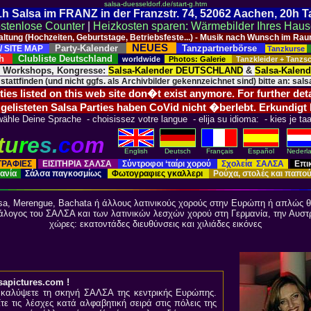
salsa-duesseldorf.de/start-g.htm
 21h Salsa im FRANZ in der Franzstr. 74, 52062 Aachen, 20h 
stenlose Counter
|
Heizkosten sparen: Wärmebilder Ihres Hau
taltung (Hochzeiten, Geburtstage, Betriebsfeste...) - Musik nach Wunsch im 
NEUES
Party-Kalender
Tanzpartnerbörse
/ SITE MAP
Tanzkurse
ich
Clubliste Deutschland
worldwide
Photos: Galerie
Tanzkleider + Tanz
, Workshops, Kongresse:
Salsa-Kalender DEUTSCHLAND
&
Salsa-Kalen
 stattfinden (und nicht ggfs. als Archivbilder gekennzeichnet sind) bitte an: salsa
es listed on this web site don�t exist anymore. For further det
 gelisteten Salsa Parties haben CoVid nicht �berlebt. Erkundigt
ähle Deine Sprache - choisissez votre langue - elija su idioma: - kies je taa
t
u
r
e
s.
c
o
m
English
Deutsch
Français
Español
Nederl
ΓΡΑΦΙΕΣ
ΕΙΣΙΤΗΡΙΑ ΣΑΛΣΑ
Σύντροφοι ‘ταίρι χορού
Σχολεία ΣΑΛΣΑ
Επι
μανία
Σάλσα παγκοσμίως
Φωτογραφιες γκαλλερι
Ρούχα, στολές και παπο
sa, Merengue, Bachata ή άλλους λατινικούς χορούς στην Ευρώπη ή απλώς θέλ
άλογος του ΣΑΛΣΑ και των λατινικών λεσχών χορού στη Γερμανία, την Αυστρ
χώρες: εκατοντάδες διευθύνσεις και χιλιάδες εικόνες
apictures.com !
νακαλύψετε τη σκηνή ΣΑΛΣΑ της κεντρικής Ευρώπης.
τε τις λέσχες κατά αλφαβητική σειρά στις πόλεις της