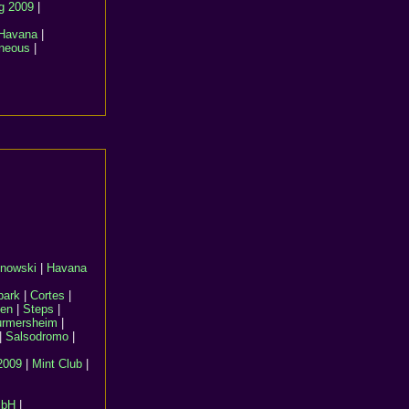
g 2009
|
Havana
|
aneous
|
nowski
|
Havana
park
|
Cortes
|
en
|
Steps
|
rmersheim
|
|
Salsodromo
|
2009
|
Mint Club
|
mbH
|