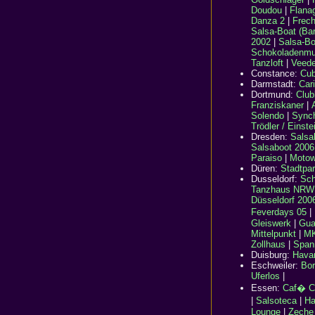
Doudou
|
Flana
Danza 2
|
Frech
Salsa-Boat (Bar
2002
|
Salsa-Bo
Schokoladenm
Tanzloft
|
Veede
Constance:
Cub
Darmstadt:
Car
Dortmund:
Club
Franziskaner
|
Solendo
|
Sync
Trödler / Einste
Dresden:
Salsa
Salsaboot 2006
Paraiso
|
Moto
Düren:
Stadtpar
Dusseldorf
:
Sch
Tanzhaus NRW
Düsseldorf 200
Feverdays 05
|
Gleiswerk
|
Gua
Mittelpunkt
|
MK
Zollhaus
|
Span
Duisburg:
Hava
Eschweiler:
Bor
Uferlos
|
Essen:
Caf� C
|
Salsoteca
|
Ha
Lounge
|
Zeche