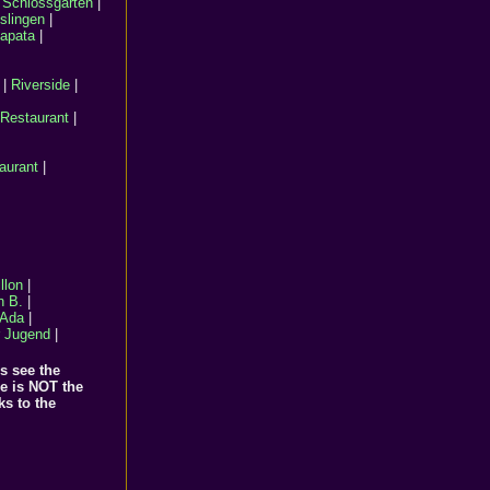
 Schlossgarten
|
slingen
|
apata
|
|
Riverside
|
Restaurant
|
aurant
|
llon
|
n B.
|
 Ada
|
 Jugend
|
s see the
e is NOT the
ks to the