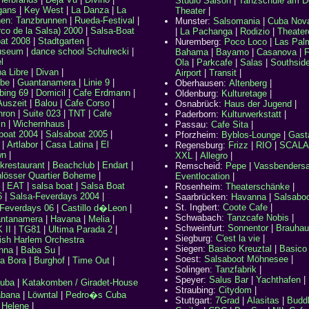
Studio Salson
|
Tanzschule am D
gans
|
Key West
|
La Danza
|
La
Theater
|
en: Tanzbrunnen
|
Rueda-Festival
|
Munster:
Salsomania
|
Cuba Nov
co de la Salsa) 2000
|
Salsa-Boat
|
La Pachanga
|
Rodizio
|
Theater
at 2008
|
Stadtgarten
|
Nuremberg:
Poco Loco
|
Las Pal
useum
|
dance school Schulrecki
|
Bahama
|
Bayamo
|
Casanova
|
F
l
Ola
|
Parkcafe
|
Salas
|
Southsid
a Libre
|
Divan
|
Airport
|
Transit
|
ibe
|
Guantanamera
|
Linie 9
|
Oberhausen:
Altenberg
|
bing 69
|
Domicil
|
Cafe Erdmann
|
Oldenburg:
Kulturetage
|
Auszeit
|
Balou
|
Cafe Corso
|
Osnabrück:
Haus der Jugend
|
hron
|
Suite 023
|
TNT
|
Cafe
Paderborn:
Kulturwerkstatt
|
in
|
Wichernhaus
|
Passau:
Cafe Sita
|
boat 2004
|
Salsaboat 2005
|
Pforzheim:
Byblos-Lounge
|
Gast
|
Artlabor
|
Casa Latina
|
El
Regensburg:
Frizz
|
RIO
|
SCALA
wn
|
XXL
|
Allegro
|
krestaurant
|
Beachclub
|
Endart
|
Remscheid:
Pepe
|
Vassbendersa
lösser Quartier Boheme
|
Eventlocation
|
|
EAT
|
salsa boat
|
Salsa Boat
Rosenheim:
Theaterschänke
|
6
|
Salsa-Feverdays 2004
|
Saarbrücken:
Havanna
|
Salsabo
St. Ingbert:
Coote Cafe
|
Feverdays 06
|
Castillo d�Leon
|
Schwabach:
Tanzcafe Nobis
|
ntanamera
|
Havana
|
Melia
|
Schweinfurt:
Sonnentor
|
Brauhau
 II
|
TG81
|
Ultima Parada 2
|
Siegburg:
C'est la vie
|
ish Harlem Orchestra
Siegen:
Basico Kreuztal
|
Basico
nna
|
Baba Su
|
Soest:
Salsaboot Möhnesee
|
a Bora
|
Burghof
|
Time Out
|
Solingen:
Tanzfabrik
|
Speyer:
Salus Bar
|
Yachthafen
|
uba
|
Katakomben / Giradet-House
Straubing:
Citydom
|
bana
|
Löwntal
|
Pedro�s Cuba
Stuttgart
:
7Grad
|
Alasitas
|
Budd
 Helene
|