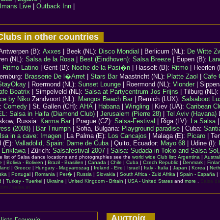
lmans Live
|
Outback Inn
|
lubs in other countries
Antwerpen (B):
Axxes
| Beek (NL):
Disco Mondial
| Berlicum (NL):
De Witte Z
ven (NL):
Salsa de la Rosa
|
Best (Eindhoven): Salsa Breeze
| Eupen (B):
Lan
:
Ritmo Latino
| Gent (B):
Noche de la Pasi�n
| Hasselt (B):
Ritmo
| Heerlen 
xemburg:
Brasserie De l�Arret
|
Stars Bar
Maastricht (NL):
Platte Zaol
|
Cafe C
StayOkay
| Roermond (NL):
Sunset Lounge
| Roermond (NL):
Vlonder
| Sippen
afe Beatrix
| Simpelveld (NL):
Salsa at Partycentrum Jos Frijns
| Tilburg (NL)
ce by Niko
Zandvoort (NL):
Mangos Beach Bar
| Remich (LUX):
Salsaboot L
):
Comedy
| St. Gallen (CH):
AHA
|
Habana
|
Wingling
|
Kiev (UA)
:
Caribean Cl
EL:
Salsa in Haifa (Diamond Club)
|
Jerusalem (Pierre 28)
|
Tel Aviv (Havana)
skow, Russia:
Karma Bar
| Prague (CZ):
Salsa-Festival
| Riga (LV):
La Salsa
|
ress (2008)
|
Bar Triumph
| Sofia, Bulgaria:
Playground paradise
| Cuba:
Santi
lsa in a cave: Imagen
|
La Palma (E)
:
Los Cancajos
| Malaga (E):
Picaro
| Ten
d (E):
Valladolid, Spain: Dame de Cuba
| Quito, Ecuador:
Mayo 68
| Udine (I):
:
Enklawa
| Zürich:
Salsafestival 2007
|
Salsa: Sudada in Tokio and Salsa Sol
ire list of Salsa dance locations and photographies see the
world wide Club list
:
Argentina
|
Austral
e
|
Bolivia - Bolivien
|
Brazil - Brasilien
|
Canada
|
Chile
|
Cuba
|
Czech Republic
|
Denmark
|
Finla
land
|
Greece
|
Hungary - Magyaroszag
|
Ireland - Eire
|
Israel
|
Italy - Italia
|
Japan
|
Korea
|
Neth
ska
|
Portugal
|
Romania
|
Per�
|
Russia
|
Slovakia
|
South Africa - Zuid Afrika
|
Spain - España
|
d
|
Turkey - Tuerkei
|
Ukraine
|
United Kingdom - Britain
|
USA - United States
and
more
.
Salsa d
com / salsa.at
Αυστρία
 lists Γερμανία
,