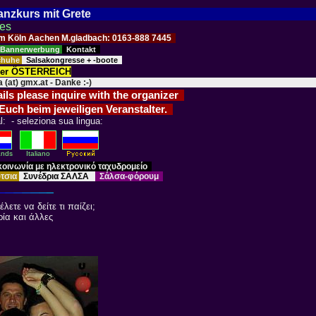
Tanzkurs mit Grete
ses
Raum Köln Aachen M.gladbach: 0163-888 7445
Bannerwerbung
Kontakt
schuhe
Salsakongresse + -boote
der ÖSTERREICH
 (at) gmx.at - Danke :-)
ails please inquire with the organizer
 Euch beim jeweiligen Veranstalter.
l: - seleziona sua lingua:
ands
Italiano
κοινωνία με ηλεκτρονικό ταχυδρομείο
ύτσια
Συνέδρια ΣΑΛΣΑ
Σάλσα-φόρουμ
ετε να δείτε τι παίζει;
ία και άλλες