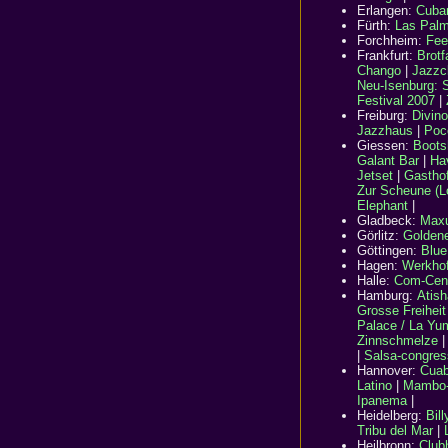
Erlangen:
Cuban
Fürth:
Las Palm
Forchheim:
Fee
Frankfurt:
Brotf
Chango
|
Jazzc
Neu-Isenburg: 
Festival 2007
|
Freiburg:
Divino
Jazzhaus
|
Poc
Giessen:
Boots
Galant Bar
|
Ha
Jetset
|
Gastho
Zur Scheune (Lo
Elephant
|
Gladbeck:
Max
Görlitz:
Golden
Göttingen:
Blue
Hagen:
Werkho
Halle:
Com-Cen
Hamburg
:
Atish
Grosse Freiheit
Palace / La Yu
Zinnschmelze
|
Salsa-congres
Hannover:
Cuab
Latino
|
Mambo-
Ipanema
|
Heidelberg:
Bil
Tribu del Mar
|
Heilbronn:
Club