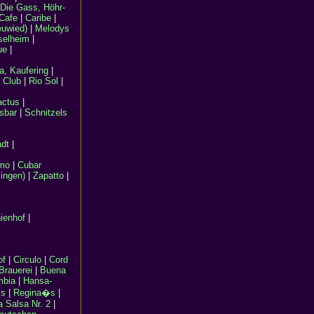
Die Gass, Höhr-
Cafe
|
Caribe
|
uwied)
|
Melodys
selheim
|
ue
|
a, Kaufering
|
 Club
|
Rio Sol
|
actus
|
sbar
|
Schnitzels
adt
|
mo
|
Cubar
ingen)
|
Zapatto
|
ienhof
|
of
|
Circulo
|
Cord
rauerei
|
Buena
mbia
|
Hansa-
is
|
Regina�s
|
a Salsa Nr. 2
|