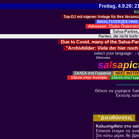
Freitag, 4.9.26:
ko
Top-DJ mit eigener Anlage für Ihre Verans
INHALTSVERZEICHNIS 
Adressen: Clubs Österre
Salsa-Parties
Parties, die nicht mehr
Due to Covid, many of the Salsa-Parti
"Archivbilder: Viele der hier noch
select your language: - w
Chrissies
s
a
l
s
a
p
i
c
ΣΑΛΣΑ στη Γερμανία
ΝΕΕΣ ΦΩΤΟ
Σάλσα στην Αυστρία
Σάλσα στη Γερ
Θέλετε να χορέψετε Sal
Εκτενής κατ
W: 242 P No.: 294 ; VAR: 141
"Διευθύνσεις
Καλωσηρθατε στο sals
Είσαστε έτοιμοι να α
Στο κάτω μέρος θα βρεί