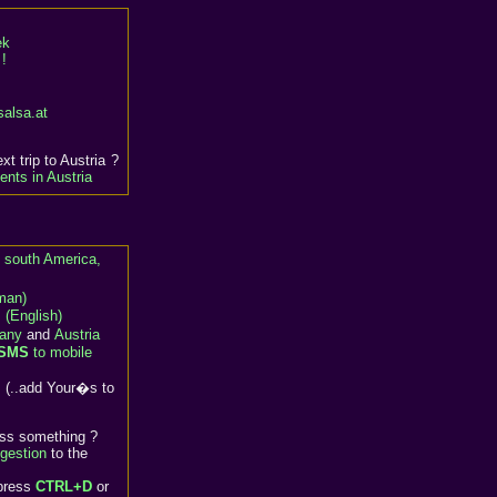
ek
!
salsa.at
xt trip to Austria ?
ents in Austria
 south America,
man)
(English)
any
and
Austria
SMS
to mobile
s
(..add Your�s to
iss something ?
ggestion
to the
 press
CTRL+D
or