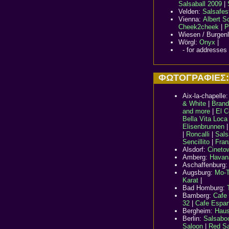
Salsaball 2009
|
Velden:
Salsafes
Vienna:
Albert S
Cheek2cheek
|
P
Wiesen / Burgen
Wörgl:
Onyx
|
- for addresses 
ΦΩΤΟΓΡΑΦΙΕΣ: 
Aix-la-chapelle
& White
|
Brand
and more
|
El C
Bella Vita Loca
Elisenbrunnen
|
Roncalli
|
Sals
Sencillito
|
Fran
Alsdorf:
Cineto
Amberg:
Havan
Aschaffenburg
Augsburg:
Mo-
Karat
|
Bad Homburg:
Bamberg:
Cafe
32
|
Cafe Espan
Bergheim:
Haus
Berlin
:
Salsabo
Saloon
|
Red Sa