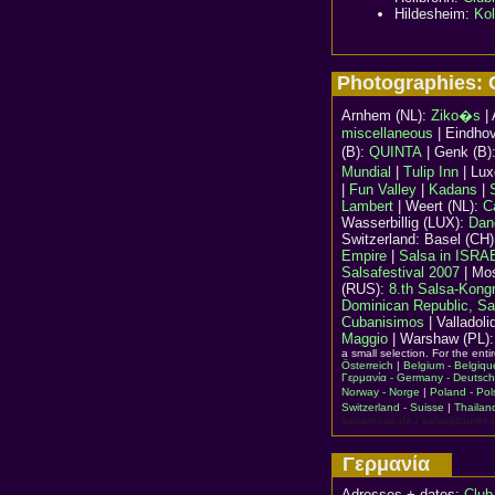
Hildesheim:
Kol
Photographies: C
Arnhem (NL):
Ziko�s
| 
miscellaneous
| Eindho
(B):
QUINTA
| Genk (B)
Mundial
|
Tulip Inn
| Lu
|
Fun Valley
|
Kadans
|
Lambert
| Weert (NL):
C
Wasserbillig (LUX):
Dan
Switzerland: Basel (CH
Empire
|
Salsa in ISRA
Salsafestival 2007
| Mo
(RUS):
8.th Salsa-Kong
Dominican Republic, Sa
Cubanisimos
| Valladoli
Maggio
| Warshaw (PL)
a small selection. For the ent
Österreich
|
Belgium - Belgiqu
Γερμανία - Germany - Deutsch
Norway - Norge
|
Poland - Pol
Switzerland - Suisse
|
Thailan
salsatecas.de / salsapictures.
Γερμανία
Adresses + dates:
Club