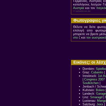
Γερμανίας, Αυστρίας κ
καταλόγους λεσχών Γ
Αυστρία
και τον
παγκόσ
© salsatecas.de
Φωτογραφιες γ
Θέλετε να δείτε φωτο
επιλογή απο φωτογρα
μπορειτε να βρειτε μέσ
στο ζ
και
τον αυστριακ
Εικόνες: οι λέσ
Dornbirn:
Spielb
Graz:
Cubanito
|
Innsbruck:
1st A
|
Congress 2007
Soulkitchen
|
Jenbach / Schw
Kufstein:
Bolero
Landeck:
Garage
Linz:
Smaragd
|
Lustenau:
Mang
Salzburg:
Jexx
|