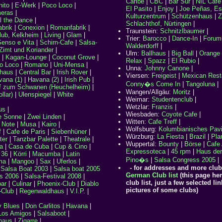
Caribe
|
CBC
|
Bar Sur
|
NIL Cafe
ito
|
E-Werk
|
Poco Loco
|
El Pasito
|
Enjoy
|
Joe Peñas, Es
eras
|
Kulturzentrum
|
Schützenhaus
|
Z
l the Dance
|
Schlachthof, Nürtingen
|
abrik
|
Conexion
|
Romanfabrik
|
Traunstein:
Schnitzlbaumer
|
lub, Kelkheim
|
Living
|
Glam
|
Trier:
Barocco
|
Dance-In
|
Forum
Senso e Vita
|
Schirn-Cafe
|
Salsa-
Walderdorff
|
Zimt und Koriander
|
Ulm:
Ballhaus
|
Big Ball
|
Orange 
|
Kagan-Lounge
|
Coconut Grove
|
Relax
|
Spazz
|
El Rubio
|
o Loco
|
Romano
|
Uni-Mensa
|
Unna:
Johnny Canone
|
haus
|
Central Bar
|
Irish Rover
|
Viersen:
Freigeist
|
Mexican Rest
vana (1)
|
Havana (2)
|
Irish Pub
|
Conny�s Come In
|
Tangoluna
|
f zum Schwanen (Heuchelheim)
|
Wangen/Allgäu:
Moritz
|
llar)
|
Ulenspiegel
|
White
Weimar:
Studentenclub
|
Wetzlar:
Franzis
|
us
|
Wiesbaden:
Coyote Cafe
|
e Sonne
|
Zwei Linden
|
Witten:
Cafe Treff
|
 Note
|
Musa
|
Kairo
|
Wolfsburg:
Kolumbianisches Pavi
f
|
Cafe de Paris
|
Siebenhüner
|
Würzburg:
La Fiesta
|
Brazil
|
Pla
ter
|
Tanzbar Palette
|
Theatrale
|
Wuppertal:
Bounty
|
Börse
|
Cafe
a
|
Casa de Cuba
|
Cup & Cino
|
Expressoteca
|
45 rpm
|
Haus der
 36
|
Körri
|
Macumba
|
Latin
Pino�s
|
Salsa Congress 2005
|
ma
|
Mangoo
|
Sax
|
Uferlos
|
- for addresses and more club
|
Salsa Boat 2003
|
Salsa boat 2005
German Club list
(this page her
s 2006
|
Salsa-Festival 2008
|
club list, just a few selected lin
ar
|
Culinar
|
Phoenix-Club
|
Diablo
pictures of some clubs)
Club
|
Regenwaldhaus
|
V.I.P.
|
ly Blues
|
Don Carlitos
|
Havana
|
Los Amigos
|
Salsaboot
|
haus
|
Zigarre
|