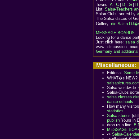
Towns:
A - C
|
D - G
|
H 
List:
Salsa-Teachers an
Salsa Clubs sorted by
w
The Salsa discos of G
Gallery:
die Salsa-DJ�
MESSAGE BOARDS:
Looking for a dance partn
Just click here:
salsa d
www discussion boa
Germany and additional 
Miscellaneous
Editorial:
Some li
WHAT�s NEW?
salsapictures.co
Salsa worldwide:
Salsa-Clubs sort
salsa classes dir
dance schools
How many visitors
statistics
Salsa stories
(sti
publish
Yours in E
drop us a line:
E-
MESSAGE BOAR
->
Salsa-Calenda
-> all about Sals