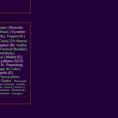
waan
|
Brussels
:
dhaus
| Eynatten
(NL):
Peppermill
|
liniq
|
D'n Hiemel
aeken (B):
Kaffee
:
Festival Mundial
|
uxemburg
|
ub
|
Madrid (E)
:
Ljubljana (SLO):
 St. Petersburg
ago de Cuba
|
erife (E):
Piazza primo
, Osaka
This is just
ia
|
Αυστρία - Austria -
nd - Suomi
|
France
|
erlands - Nederland
|
Sweden - Sverige
|
ancing in Germany: �