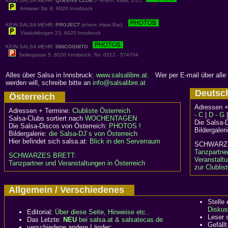
KEIN SALSA MEHR:
QUEENS CLUB
(= ehem. Kiwis, s.o.)
Amraser Str. 6, 6020 Innsbruck
KEIN SALSA MEHR:
PROJECT
(ehem: Haris Bar),
Viaduktbogen 23, 6020 Innsbruck
KEIN SALSA MEHR:
INNCOGNITO
Seilergasse 5, 6020 Innsbruck; Tel. 0512 - 574704
Alles über Salsa in Innsbruck:
www.salsalibre.at
. Wer per E-mail über alle 
werden will, schreibe bitte an
info@salsalibre.at
Deuts
Österreich
Adressen +
Adressen + Termine:
Clubliste Österreich
- C
|
D - G
Salsa-Clubs sortiert nach
WOCHENTAGEN
Die Salsa-
Die Salsa-Discos von Österreich:
PHOTOS !
Bildergaler
Bildergalerie:
die Salsa-DJ´s von Österreich
Hier befindet sich salsa.at:
Blick in den Serverraum
SCHWA
Tanzpartne
SCHWARZES BRETT:
Veranstalt
Tanzpartner und Veranstaltungen in Österreich
zur Clublis
Allgemein / Verschiedenes
Stelle
Diskus
Editorial:
Über diese Seite, Hinweise etc..
Leser 
Das Letzte:
NEU
bei salsa.at & salsatecas.de
Gefällt
verschiedene andere Länder: