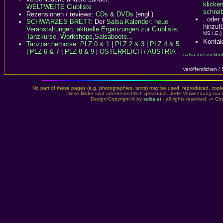
klicke
WELTWEITE Clubliste
schreib
Rezensionen / reviews:
CDs
&
DVDs
(engl.)
..oder
SCHWARZES BRETT:
Der
Salsa-Kalender: neue
hinzuf
Veranstaltungen, aktuelle Ergänzungen zur Clubliste;
MS I.E.)
Tanzkurse, Workshops,Salsaboote...
Kontak
Tanzpartnerbörse
:
PLZ 0 & 1
|
PLZ 2 & 3
|
PLZ 4 & 5
|
PLZ 6 & 7
|
PLZ 8 & 9
|
ÖSTERREICH / AUSTRIA
salsa-duesseldor
veröffentlichen /
No part of these pages (e.g. photographies, texts) may be used, reproduced, copied,
Diese Bilder sind urheberrechtlich geschützt. Jede Verwendung nur 
Design/Copyright © by
salsa.at
- all rights reserved. ->
Cop