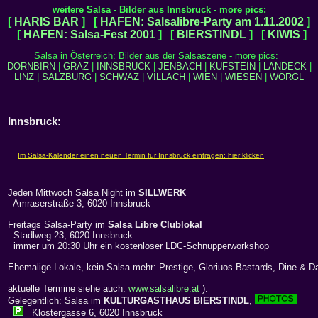
weitere Salsa - Bilder aus Innsbruck - more pics:
[
HARIS BAR
] [
HAFEN: Salsalibre-Party am 1.11.2002
]
[
HAFEN: Salsa-Fest 2001
] [
BIERSTINDL
] [
KIWIS
]
Salsa in Österreich: Bilder aus der Salsaszene - more pics:
DORNBIRN
|
GRAZ
|
INNSBRUCK
|
JENBACH
|
KUFSTEIN
|
LANDECK
|
LINZ
|
SALZBURG
|
SCHWAZ
|
VILLACH
|
WIEN
|
WIESEN
|
WÖRGL
Innsbruck:
Jeden Mittwoch Salsa Night im
SILLWERK
Amraserstraße 3, 6020 Innsbruck
Freitags Salsa-Party im
Salsa Libre Clublokal
Stadlweg 23, 6020 Innsbruck
immer um 20:30 Uhr ein kostenloser LDC-Schnupperworkshop
Ehemalige Lokale, kein Salsa mehr: Prestige, Gloriuos Bastards, Dine & Da
aktuelle Termine siehe auch:
www.salsalibre.at
):
Gelegentlich: Salsa im
KULTURGASTHAUS BIERSTINDL
,
Klostergasse 6, 6020 Innsbruck