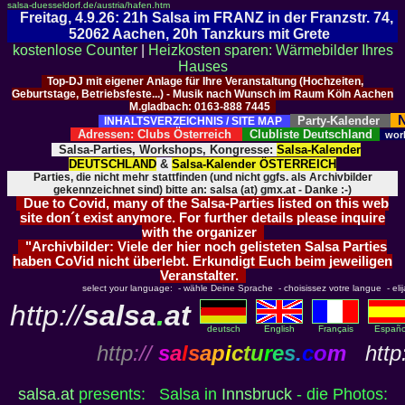
salsa-duesseldorf.de/austria/hafen.htm
Freitag, 4.9.26: 21h Salsa im FRANZ in der Franzstr. 74,
52062 Aachen, 20h Tanzkurs mit Grete
kostenlose Counter
|
Heizkosten sparen: Wärmebilder Ihres
Hauses
Top-DJ mit eigener Anlage für Ihre Veranstaltung (Hochzeiten,
Geburtstage, Betriebsfeste...) - Musik nach Wunsch im Raum Köln Aachen
M.gladbach: 0163-888 7445
N
Party-Kalender
INHALTSVERZEICHNIS / SITE MAP
Adressen: Clubs Österreich
Clubliste Deutschland
wor
Salsa-Parties, Workshops, Kongresse:
Salsa-Kalender
DEUTSCHLAND
&
Salsa-Kalender ÖSTERREICH
Parties, die nicht mehr stattfinden (und nicht ggfs. als Archivbilder
gekennzeichnet sind) bitte an: salsa (at) gmx.at - Danke :-)
Due to Covid, many of the Salsa-Parties listed on this web
site don´t exist anymore. For further details please inquire
with the organizer
"Archivbilder: Viele der hier noch gelisteten Salsa Parties
haben CoVid nicht überlebt. Erkundigt Euch beim jeweiligen
Veranstalter.
select your language: - wähle Deine Sprache - choisissez votre langue - elija 
http://
salsa
.
at
deutsch
English
Français
Españo
http
://
s
a
l
s
a
p
i
c
t
u
r
e
s
.
c
o
m
http:
salsa.at
presents: Salsa in
Innsbruck
- die Photos: