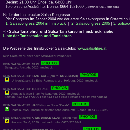
Beginn: 21:00 Uhr, Ende: ca. 04:00 Uhr
Telefonische Auskünfte: Benno: 0664-1821060
(Bierstindl: 0512-586786)
Bilder der Innsbrucker Salsa-Kongresse:
(der Congress im Jänner 2004 war der erste Salsakongress in Österreich 
1. Salsacongress 2004 in Innsbruck
|
2. Salsacongress 2005
|
3. Salsac
=> Salsa-Tanzlehrer und Salsa-Tanzkurse in Innsbruck: siehe
Liste der Tanzschulen und Tanzlehrer
.
Die Webseite des Innsbrucker Salsa-Clubs:
www.salsalibre.at
Kein Salsa mehr, aber noch Archivbilder vorhanden:
KEIN SALSA MEHR:
FILOU
Stiftgasse, Altstadt, 6020 Innsbruck
KEIN SALSA MEHR:
STADTCAFE (ehem. NOVEMBAR)
Universitätsstr. 1 / Ecke Rennweg, a.d. Hofburg, 6020 Innsbruck
KEIN SALSA MEHR:
TREIBHAUS
Angerzellgasse 8, am Volksgarten, 6020 Innsbruck
Telefon: +43 512 572000 Fax: +43 512 575467 eMail: office @ treibhaus.at
KEIN SALSA MEHR:
HAFEN
in der Disco "Crash"
Innrain, 6020 Innsbruck; telefonische Auskünfte: Benno: 0664-1821060
KEIN SALSA MEHR:
KIWIS DANCE CLUB
, (Eintritt frei)
Amraser Str. 6, 6020 Innsbruck. Info: 0676-5203447