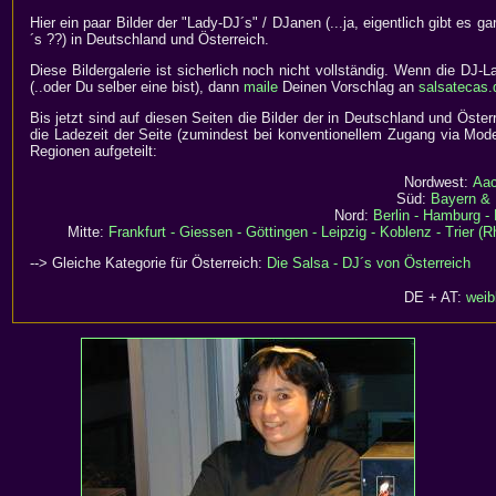
Hier ein paar Bilder der "Lady-DJ´s" / DJanen (...ja, eigentlich gibt es g
´s ??) in Deutschland und Österreich.
Diese Bildergalerie ist sicherlich noch nicht vollständig. Wenn die DJ-
(..oder Du selber eine bist), dann
maile
Deinen Vorschlag an
salsatecas.
Bis jetzt sind auf diesen Seiten die Bilder der in Deutschland und Öster
die Ladezeit der Seite (zumindest bei konventionellem Zugang via Mode
Regionen aufgeteilt:
Nordwest:
Aac
Süd:
Bayern & 
Nord:
Berlin - Hamburg -
Mitte:
Frankfurt - Giessen - Göttingen - Leipzig - Koblenz - Trier 
--> Gleiche Kategorie für Österreich:
Die Salsa - DJ´s von Österreich
DE + AT:
weib