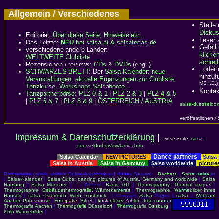
Allgemein / Verschiedenes
Stelle
Diskus
Editorial:
Über diese Seite, Hinweise etc..
Leser 
Das Letzte:
NEU
bei salsa.at & salsatecas.de
Gefällt
verschiedene andere Länder:
klicke
WELTWEITE Clubliste
schreib
Rezensionen / reviews:
CDs
&
DVDs
(engl.)
..oder
SCHWARZES BRETT:
Der
Salsa-Kalender: neue
hinzuf
Veranstaltungen, aktuelle Ergänzungen zur Clubliste;
MS I.E.)
Tanzkurse, Workshops,Salsaboote...
Kontak
Tanzpartnerbörse
:
PLZ 0 & 1
|
PLZ 2 & 3
|
PLZ 4 & 5
|
PLZ 6 & 7
|
PLZ 8 & 9
|
ÖSTERREICH / AUSTRIA
salsa-duesseldorf
veröffentlichen /
Impressum & Datenschutzerklärung
|
Diese Seite:
salsa-
duesseldorf.de/div/ladies.htm
Dance partners
Salsa-Calendar
NEW PICTURES
Salsa
Salsa in Austria
Salsa in Germany
Salsa worldwide
picture
Partnerseiten sowie weitere Online-Angebote auf diesen Servern:
Bachata
|
Salsa
:
salsa
.at
|
Salsa-Kalender
|
Salsa Clubs: dancing pictures of Austria, Germany and worldwide
|
Salsa
Hamburg
|
Salsa München
| - Weitere:
Radio 101
|
Thermography: Thermal images
/
Thermographie: Gebäudethermografie, Wärmekameras
|
Thermographie: Wärmebilder Ihres
Hauses
|
salsa Österreich: Wien Innsbruck..
| Chrissies
Salsa
Pages |
salsa
|
Webcam
Aachen Pontstrasse
|
Fotografie, Bilder
|
kostenloser Zähler - free counter
Thermografie Aachen
|
Thermografie Düsseldorf
|
Thermografie Duisburg
|
Köln Wärmebilder
|