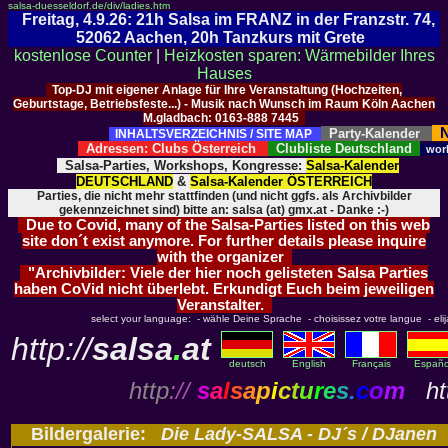
salsa-duesseldorf.de/div/ladies.htm
Freitag, 4.9.26: 21h Salsa im FRANZ in der Franzstr. 74,
52062 Aachen, 20h Tanzkurs mit Grete
kostenlose Counter
|
Heizkosten sparen: Wärmebilder Ihres
Hauses
Top-DJ mit eigener Anlage für Ihre Veranstaltung (Hochzeiten,
Geburtstage, Betriebsfeste...) - Musik nach Wunsch im Raum Köln Aachen
M.gladbach: 0163-888 7445
N
Party-Kalender
INHALTSVERZEICHNIS / SITE MAP
Adressen: Clubs Österreich
Clubliste Deutschland
wor
Salsa-Parties, Workshops, Kongresse:
Salsa-Kalender
DEUTSCHLAND
&
Salsa-Kalender ÖSTERREICH
Parties, die nicht mehr stattfinden (und nicht ggfs. als Archivbilder
gekennzeichnet sind) bitte an: salsa (at) gmx.at - Danke :-)
Due to Covid, many of the Salsa-Parties listed on this web
site don´t exist anymore. For further details please inquire
with the organizer
"Archivbilder: Viele der hier noch gelisteten Salsa Parties
haben CoVid nicht überlebt. Erkundigt Euch beim jeweiligen
Veranstalter.
select your language: - wähle Deine Sprache - choisissez votre langue - elija 
http://
salsa
.
at
deutsch
English
Français
Españo
http
://
s
a
l
s
a
p
i
c
t
u
r
e
s
.
c
o
m
htt
Bildergalerie:
Die Lady-SALSA - DJ´s / DJanen