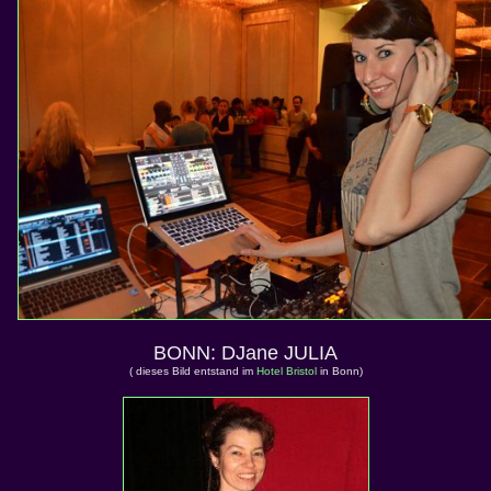
BONN: DJane JULIA
( dieses Bild entstand im
Hotel Bristol
in Bonn)