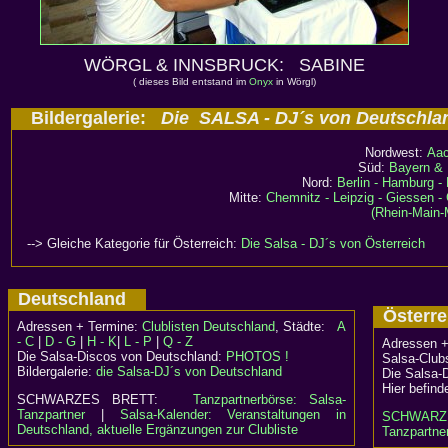
WÖRGL & INNSBRUCK: SABINE
( dieses Bild entstand im
Onyx
in Wörgl)
Bildergalerie:
Die SALSA - DJ´s von Deutschla
Nordwest:
Aac
Süd:
Bayern & 
Nord:
Berlin - Hamburg -
Mitte:
Chemnitz - Leipzig - Giessen - G
(Rhein-Main-
--> Gleiche Kategorie für Österreich:
Die Salsa - DJ´s von Österreich
Deutschland
Österr
Adressen + Termine:
Clublisten Deutschland
, Städte:
A
- C
|
D - G
|
H - K
|
L - P
|
Q - Z
Adressen +
Die Salsa-Discos von Deutschland:
PHOTOS !
Salsa-Clubs
Bildergalerie:
die Salsa-DJ´s von Deutschland
Die Salsa-
Hier befind
SCHWARZES BRETT:
Tanzpartnerbörse: Salsa-
Tanzpartner
|
Salsa-Kalender: Veranstaltungen in
SCHWARZ
Deutschland, aktuelle Ergänzungen zur Clubliste
Tanzpartner