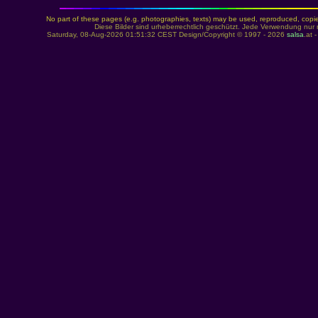
No part of these pages (e.g. photographies, texts) may be used, reproduced, copied,
Diese Bilder sind urheberrechtlich geschützt. Jede Verwendung nur 
Saturday, 08-Aug-2026 01:51:32 CEST Design/Copyright © 1997 - 2026
salsa
.at 