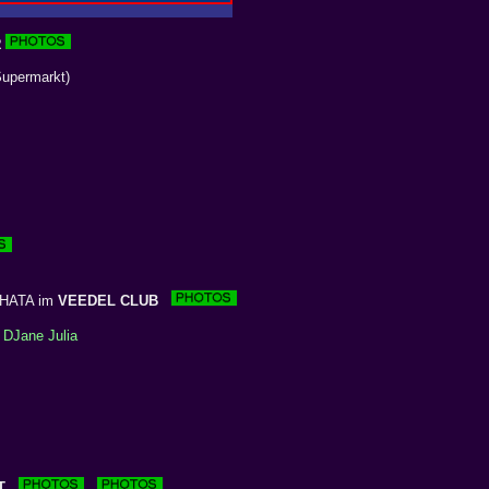
R
Supermarkt)
CHATA im
VEEDEL CLUB
t
DJane Julia
T