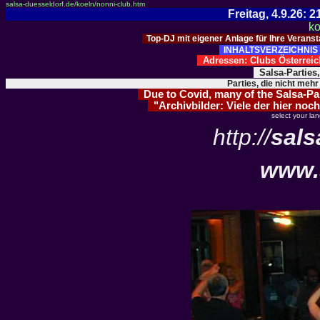
salsa-duesseldorf.de/koeln/nonni-club.htm
Freitag, 4.9.26:
ko
Top-DJ mit eigener Anlage für Ihre Verans
INHALTSVERZEICHNIS 
Adressen: Clubs Österre
Salsa-Parties
Parties, die nicht mehr
Due to Covid, many of the Salsa-Part
"Archivbilder: Viele der hier noch
select your la
http://
sals
www.