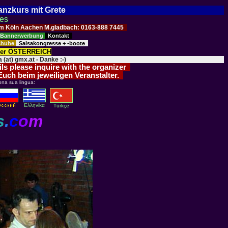
Tanzkurs mit Grete
ses
Raum Köln Aachen M.gladbach: 0163-888 7445
Bannerwerbung
Kontakt
schuhe
Salsakongresse + -boote
der ÖSTERREICH
 (at) gmx.at - Danke :-)
ils please inquire with the organizer
 Euch beim jeweiligen Veranstalter.
ona sua lingua:
Eλληvikα
Türkçe
s
.
c
o
m