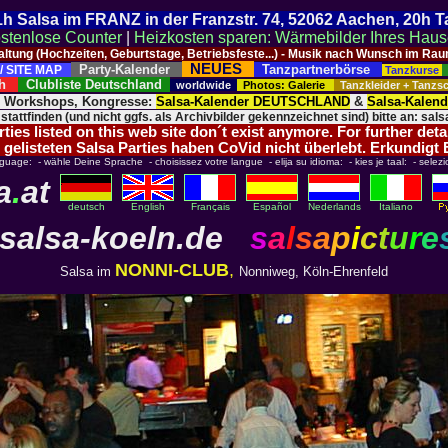
 21h Salsa im FRANZ in der Franzstr. 74, 52062 Aachen, 20h 
stenlose Counter
|
Heizkosten sparen: Wärmebilder Ihres Hau
taltung (Hochzeiten, Geburtstage, Betriebsfeste...) - Musik nach Wunsch im 
NEUES
Party-Kalender
Tanzpartnerbörse
/ SITE MAP
Tanzkurse
ich
Clubliste Deutschland
worldwide
Photos: Galerie
Tanzkleider + Tanz
, Workshops, Kongresse:
Salsa-Kalender DEUTSCHLAND
&
Salsa-Kalen
 stattfinden (und nicht ggfs. als Archivbilder gekennzeichnet sind) bitte an: salsa
ies listed on this web site don´t exist anymore. For further deta
 gelisteten Salsa Parties haben CoVid nicht überlebt. Erkundigt
nguage: - wähle Deine Sprache - choisissez votre langue - elija su idioma: - kies je taal: - selezi
a
.
at
deutsch
English
Français
Español
Nederlands
Italiano
salsa-koeln.de
s
a
l
s
a
p
i
c
t
u
r
e
NONNI-CLUB
,
Salsa im
Nonniweg, Köln-Ehrenfeld