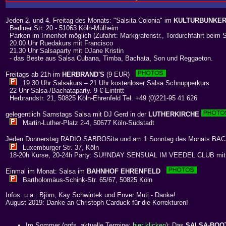
Jeden 2. und 4. Freitag des Monats: "Salsita Colonia" im
KULTURBUNKE
Berliner Str. 20 - 51063 Köln-Mülheim
Parken im Innenhof möglich (Zufahrt: Markgrafenstr., Tordurchfahrt beim 
20.00 Uhr Ruedakurs mit Francisco
21.30 Uhr Salsaparty mit DJane Kristin
- das Beste aus Salsa Cubana, Timba, Bachata, Son und Reggaeton.
Freitags ab 21h im
HERBRAND'S
(9 EUR)
19.30 Uhr Salsakurs – 21 Uhr kostenloser Salsa Schnupperkurs
22 Uhr Salsa-/Bachataparty. 9 € Eintritt
Herbrandstr. 21, 50825 Köln-Ehrenfeld Tel. +49 (0)221-95 41 626
gelegentlich Samstags Salsa mit DJ Gerd in der
LUTHERKIRCHE
Martin-Luther-Platz 2-4, 50677 Köln-Südstadt
Jeden Donnerstag RADIO SABROSita und am 1.Sonntag des Monats BA
Luxemburger Str. 37, Köln
18-20h Kurse, 20-24h Party: SU!!NDAY SENSUAL IM VEEDEL CLUB mi
Einmal im Monat: Salsa im
BAHNHOF EHRENFELD
Bartholomäus-Schink-Str. 65/67, 50825 Köln
Infos: u.a.: Björn, Kay Schwintek und Enver Muti - Danke!
August 2019: Danke an Christoph Carduck für die Korrekturen!
Im Sommer (ggfs. aktuelle Termine:
hier klicken
): Das
SALSA-BOO