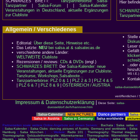
SCHWARZES BRETT:
Tanzpartnerbörse: Salsa-
Hier befind
Tanzpartner
|
Salsa-Forum
| |
Salsa-Kalender:
Veranstaltungen in Deutschland, aktuelle Ergänzungen
SCHWARZ
zur Clubliste
Tanzpartner
Allgemein / Verschiedenes
Stelle
Diskus
Editorial:
Über diese Seite, Hinweise etc..
Leser 
Das Letzte:
NEU
bei salsa.at & salsatecas.de
Gefällt
verschiedene andere Länder:
klicke
WELTWEITE Clubliste
schreib
Rezensionen / reviews:
CDs
&
DVDs
(engl.)
..oder
SCHWARZES BRETT:
Der
Salsa-Kalender: neue
hinzuf
Veranstaltungen, aktuelle Ergänzungen zur Clubliste;
MS I.E.)
Tanzkurse, Workshops,Salsaboote...
Kontak
Tanzpartnerbörse
:
PLZ 0 & 1
|
PLZ 2 & 3
|
PLZ 4 & 5
|
PLZ 6 & 7
|
PLZ 8 & 9
|
ÖSTERREICH / AUSTRIA
salsa-duesseldor
veröffentlichen /
Impressum & Datenschutzerklärung
|
Diese Seite:
salsa-
duesseldorf.de/h/hannover.htm
Dance partners
Salsa-Calendar
NEW PICTURES
Salsa
Salsa in Austria
Salsa in Germany
Salsa worldwide
picture
Partnerseiten sowie weitere Online-Angebote auf diesen Servern:
Bachata
|
Salsa
:
salsa
.at
|
Salsa-Kalender
|
Salsa Clubs: dancing pictures of Austria, Germany and worldwide
|
Salsa
Hamburg
|
Salsa München
| - Weitere:
Radio 101
|
Thermography: Thermal images
/
Thermographie: Gebäudethermografie, Wärmekameras
|
Thermographie: Wärmebilder Ihres
Hauses
|
salsa Österreich: Wien Innsbruck..
| Chrissies
Salsa
Pages |
salsa
|
Webcam