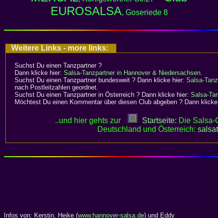
EUROSALSA
, Goseriede 8
Weitere Links - more links:
Suchst Du einen
Tanzpartner
?
Dann klicke hier:
Salsa-Tanzpartner in Hannover & Niedersachsen
.
Suchst Du einen Tanzpartner bundesweit ? Dann klicke hier:
Salsa-Tanz
nach Postleitzahlen geordnet.
Suchst Du einen Tanzpartner in Österreich ? Dann klicke hier:
Salsa-Tan
Möchtest Du einen Kommentar über diesen Club abgeben ? Dann klick
..und hier gehts zur
Startseite:
Die Salsa-C
Deutschland und Österreich:
salsa
Infos von: Kerstin, Heike (
www.hannover-salsa.de
) und Eddy