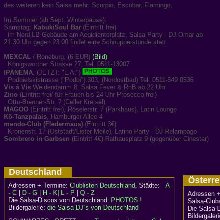
des weiteren kein Salsa mehr: Scorpio, Escobar, Flamingo,
Im Sommer (ab Sept. Winterpause):
Samstag:
KabukiSoul Bar
(Eintritt frei)
im Nord LB Gebäude am Aegidientorplatz, Salsa Party - DJ Omar ab
21.30 Uhr gegen 23.00 findet eine Schnupperstunde statt.
MEXCAL
/ Roneburg, (6 EUR)
(Bild)
Königsworther Strasse 27, Tel. 0511-13007
IPANEMA
, (JETZT: "L.A.")
Podbielskistrasse ("Podbi") 303, (Nordostbad) Tel. 0511-549 0536
Vis á Vis
Weidendamm 8, Salsa Fever & RnB ab 22 Uhr
Zino
(Eintritt frei/ für Frauen bis 24 Uhr Prosecco frei)
Otto-Brenner-Str. ? (Celler Kreisel)
MAGOO
(Eintritt frei), Röselerstr. 7 (Parkhaus), Latin Lounge
Kö-Tanzpalais
, Hamburger Allee 4
mendo-Club (Fledermaus)
(Eintritt 3€)
Kronenstr. 17 (Oststadt/Lister Meile), Latino Party - DJ Relampago
Sombrero in Garbsen
(Eintritt 4€) Rathausplatz 9 (gegenüber Cinestar)
Deutschland
Österr
Adressen + Termine:
Clublisten Deutschland
, Städte:
A
- C
|
D - G
|
H - K
|
L - P
|
Q - Z
Adressen +
Die Salsa-Discos von Deutschland:
PHOTOS !
Salsa-Clubs
Bildergalerie:
die Salsa-DJ´s von Deutschland
Die Salsa-
Bildergaler