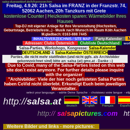
salsa-duesseldorf.de/h/hannover.htm
Freitag, 4.9.26: 21h Salsa im FRANZ in der Franzstr. 74,
52062 Aachen, 20h Tanzkurs mit Grete
kostenlose Counter
|
Heizkosten sparen: Wärmebilder Ihres
Hauses
Top-DJ mit eigener Anlage für Ihre Veranstaltung (Hochzeiten,
Geburtstage, Betriebsfeste...) - Musik nach Wunsch im Raum Köln Aachen
M.gladbach: 0163-888 7445
N
Party-Kalender
INHALTSVERZEICHNIS / SITE MAP
Adressen: Clubs Österreich
Clubliste Deutschland
wor
Salsa-Parties, Workshops, Kongresse:
Salsa-Kalender
DEUTSCHLAND
&
Salsa-Kalender ÖSTERREICH
Parties, die nicht mehr stattfinden (und nicht ggfs. als Archivbilder
gekennzeichnet sind) bitte an: salsa (at) gmx.at - Danke :-)
Due to Covid, many of the Salsa-Parties listed on this web
site don´t exist anymore. For further details please inquire
with the organizer
"Archivbilder: Viele der hier noch gelisteten Salsa Parties
haben CoVid nicht überlebt. Erkundigt Euch beim jeweiligen
Veranstalter.
select your language: - wähle Deine Sprache - choisissez votre langue - elija 
http://
salsa
.
at
deutsch
English
Français
Españo
http
://
s
a
l
s
a
p
i
c
t
u
r
e
s
.
c
o
m
htt
Weitere Bilder und links - more pictures: