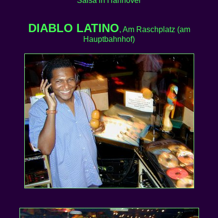
Salsa in Hannover
DIABLO LATINO
, Am Raschplatz (am
Hauptbahnhof)