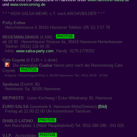
und
www.overcoming.de
* * * KEIN SALSA MEHR, z.T. noch ARCHIVBILDER * * *
Polly Esther
Herschelstrasse 6 30161 Hannover Telefon: (05 11) 3 57 78
REGENWALDHAUS
(4,50€)
ab 19.30 Herrenhäuser Strasse 4a, 30419 Hannover-Herrenhausen
Telefon: (0511) 126 04 20
Infos:
www.salsa-party.com
, Handy: 0175-1778332
Cafe Coyote
(6 EUR + 1 drink)
Die ehemalige
Cuabar
heisst jetzt nach der Renovierung Cafe
Coyote.
Kröpcke / Ernst-August-Platz 1 30159 Hannover, Tel.: 0511-3539 8730)
Spokusa
(Eintritt 3€)
Helmkestr. 5a, 30165 Hannover
MEPHISTO
Lister Kirchweg / Ecke Wittekamp 30, Hannover
EURO-SALSA
Goseriede 8, Hannover-Mitte(Steintor)
(Bild)
Freitag ab 21.00-22.00 Uhr kostenloser Tanzkurs
DIABLO LATINO
,
Am Raschplatz 1 (Nähe Hauptbahnhof) Tel. 0511-348 298, -341 025.
V.I.P.
Archivbilder: