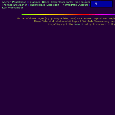
Aachen Pontstrasse
|
Fotografie, Bilder
|
kostenloser Zähler - free counter
Thermografie Aachen
|
Thermografie Düsseldorf
|
Thermografie Duisburg
|
Köln Wärmebilder
|
No part of these pages (e.g. photographies, texts) may be used, reproduced, copied,
Diese Bilder sind urheberrechtlich geschützt. Jede Verwendung nur 
Design/Copyright © by
salsa.at
- all rights reserved. ->
Cop