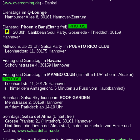
(
www.overcoming.de
) - Danke!
Dienstags im
Q-Lounge
Hamburger Allee 8, 30161 Hannover-Zentrum
Dienstag:
Phoenix Bar
(Eintritt frei)
20:30h, Caribbean Soul Party, Goseriede - Thiedthof, 30159
Hannover
Mittwochs ab 21 Uhr Salsa Party im
PUERTO RICO CLUB
,
Leonhardtstr. 11, 30175 Hannover
Freitag und Samstag im
Havana
Scholvinstrasse 4, 30159 Hannover
Freitag und Samstag im
MAMBO CLUB
(Eintritt 5 EUR; ehem.: Alcazar)
Leonhardtstr. 11, 30175 Hannover
(= hinter dem Amtsgericht, 5 Minuten zu Fuss vom Hauptbahnhof)
Sonntags Salsa Sky lounge im
ROOF GARDEN
Mehlstrasse 2, 30159 Hannover
auf dem Parkdeck ab 14-19 Uhr
Sonntags:
Salsa del Alma
(Eintritt frei)
Grosse Pfahlstr. 21 (Hinterhof), 30161 Hannover
Dort findet die Fiesta del Alma statt, in der Tanzschule von Emile und
Nadine,
www.salsa-del-alma.de
Nähere Infos zur Salsaszene in Hannover unter
www.hannover-salsa.de