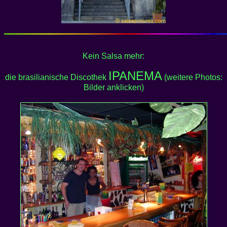
Kein Salsa mehr:
IPANEMA
die brasilianische Discothek
(weitere Photos:
Bilder anklicken)