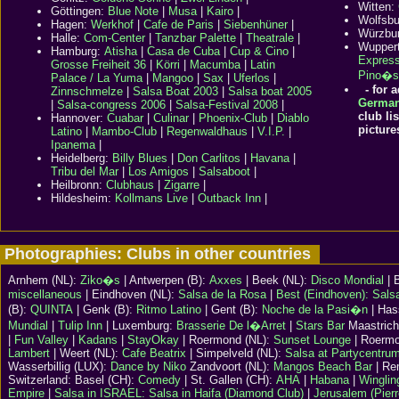
Witten:
Göttingen:
Blue Note
|
Musa
|
Kairo
|
Wolfsb
Hagen:
Werkhof
|
Cafe de Paris
|
Siebenhüner
|
Würzbu
Halle:
Com-Center
|
Tanzbar Palette
|
Theatrale
|
Wupper
Hamburg
:
Atisha
|
Casa de Cuba
|
Cup & Cino
|
Expres
Grosse Freiheit 36
|
Körri
|
Macumba
|
Latin
Pino�s
Palace / La Yuma
|
Mangoo
|
Sax
|
Uferlos
|
- for a
Zinnschmelze
|
Salsa Boat 2003
|
Salsa boat 2005
German 
|
Salsa-congress 2006
|
Salsa-Festival 2008
|
club lis
Hannover:
Cuabar
|
Culinar
|
Phoenix-Club
|
Diablo
picture
Latino
|
Mambo-Club
|
Regenwaldhaus
|
V.I.P.
|
Ipanema
|
Heidelberg:
Billy Blues
|
Don Carlitos
|
Havana
|
Tribu del Mar
|
Los Amigos
|
Salsaboot
|
Heilbronn:
Clubhaus
|
Zigarre
|
Hildesheim:
Kollmans Live
|
Outback Inn
|
Photographies: Clubs in other countries
Arnhem (NL):
Ziko�s
| Antwerpen (B):
Axxes
| Beek (NL):
Disco Mondial
| 
miscellaneous
| Eindhoven (NL):
Salsa de la Rosa
|
Best (Eindhoven): Sals
(B):
QUINTA
| Genk (B):
Ritmo Latino
| Gent (B):
Noche de la Pasi�n
| Has
Mundial
|
Tulip Inn
| Luxemburg:
Brasserie De l�Arret
|
Stars Bar
Maastrich
|
Fun Valley
|
Kadans
|
StayOkay
| Roermond (NL):
Sunset Lounge
| Roermo
Lambert
| Weert (NL):
Cafe Beatrix
| Simpelveld (NL):
Salsa at Partycentrum
Wasserbillig (LUX):
Dance by Niko
Zandvoort (NL):
Mangos Beach Bar
| Re
Switzerland: Basel (CH):
Comedy
| St. Gallen (CH):
AHA
|
Habana
|
Winglin
Empire
|
Salsa in ISRAEL:
Salsa in Haifa (Diamond Club)
|
Jerusalem (Pierr