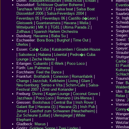
Düren:
Stadtparkrestaurant
|
Beachclub
|
Endart
|
Remsch
Dusseldorf
:
Schlösser Quartier Boheme
|
Eventlo
Tanzhaus NRW
|
EAT
|
salsa boat
|
Salsa Boat
Rosenh
Düsseldorf 2006
|
Salsa-Feverdays 2004
|
Saarbr
St. Ingb
Feverdays 05
|
Feverdays 06
|
Castillo d�Leon
|
Schwab
Gleiswerk
|
Guantanamera
|
Havana
|
Melia
|
Schwein
Mittelpunkt
|
MK II
|
TG81
|
Ultima Parada 2
|
Siegbur
Zollhaus
|
Spanish Harlem Orchestra
Siegen
Duisburg:
Havanna
|
Baba Su
|
Soest:
Eschweiler:
Bora Bora
|
Burghof
|
Time Out
|
Solinge
Uferlos
|
Speyer
Essen:
Caf� Cuba
|
Katakomben / Giradet-House
Straubi
|
Salsoteca
|
Habana
|
Löwntal
|
Pedro�s Cuba
Stuttgar
Lounge
|
Zeche Helene
|
Caribe
Erlangen:
Cubanito
|
E-Werk
|
Poco Loco
|
El Pasi
Fürth:
Las Palmeras
|
Kulturz
Forchheim:
Feel the Dance
|
Schlach
Frankfurt:
Brotfabrik
|
Conexion
|
Romanfabrik
|
Traunst
Chango
|
Jazzclub, Kelkheim
|
Living
|
Glam
|
Trier:
B
Neu-Isenburg: Senso e Vita
|
Schirn-Cafe
|
Salsa-
Walderd
Festival 2007
|
Zimt und Koriander
|
Ulm:
Ba
Freiburg:
Divino
|
Kagan-Lounge
|
Coconut Grove
|
Relax
|
Jazzhaus
|
Poco Loco
|
Romano
|
Uni-Mensa
|
Unna:
J
Giessen:
Bootshaus
|
Central Bar
|
Irish Rover
|
Viersen
Galant Bar
|
Havana (1)
|
Havana (2)
|
Irish Pub
|
Conny�
Jetset
|
Gasthof zum Schwanen (Heuchelheim)
|
Wangen
Zur Scheune (Lollar)
|
Ulenspiegel
|
White
Weimar
Elephant
|
Wetzlar
Gladbeck:
Maxus
|
Wiesba
Görlitz:
Goldene Sonne
|
Zwei Linden
|