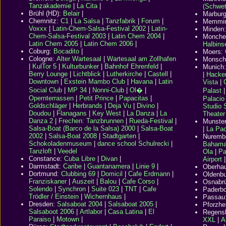
Tanzakademie
|
La Cita
|
(Schwet
Brühl (HD):
Belair
|
Marbur
Chemnitz
:
C1
|
La Salsa
|
Tanzfabrik
|
Forum
|
Memmi
Voxxx
|
Latin-Chem-Salsa-Festival 2002
|
Latin-
Minden
Chem-Salsa-Festival 2003
|
Latin Chem 2004
|
Monche
Latin Chem 2005
|
Latin Chem 2006
|
Halbins
Coburg:
Bocadito
|
Moers:
Cologne
:
Alter Wartesaal
|
Wartesaal am Zollhafen
Monsch
|
KulTor 5
|
Kulturbunker
|
Bahnhof Ehrenfeld
|
Munich
Berry Lounge
|
Lichtblick
|
Lutherkirche
|
Castell
|
|
Hacker
Downtown
|
Exstein Mambo Club
|
Havana
|
Latin
Vista
|
Social Club
|
MP 34
|
Nonni-Club
|
Ol�
|
Palast
Opernterrassen
|
Petit Prince
|
Papacitas
|
Palacio
Goldschläger
|
Herbrands
|
Deja Vu
|
Divino
|
Studio 
Doudou
|
Flanagans
|
Key West
|
La Danza
|
La
Theater
Danza 2
|
Frechen: Tanzbrunnen
|
Rueda-Festival
|
Munste
Salsa-Boat (Barco de la Salsa) 2000
|
Salsa-Boat
|
La Pa
2002
|
Salsa-Boat 2008
|
Stadtgarten
|
Nuremb
Schokoladenmuseum
|
dance school Schulrecki
|
Baham
Tanzloft
|
Veedel
Ola
|
Pa
Constance:
Cuba Libre
|
Divan
|
Airport
Darmstadt:
Caribe
|
Guantanamera
|
Linie 9
|
Oberha
Dortmund:
Clubbing 69
|
Domicil
|
Cafe Erdmann
|
Oldenb
Franziskaner
|
Auszeit
|
Balou
|
Cafe Corso
|
Osnabr
Solendo
|
Synchron
|
Suite 023
|
TNT
|
Cafe
Paderb
Trödler / Einstein
|
Wichernhaus
|
Passau
Dresden:
Salsaboat 2004
|
Salsaboat 2005
|
Pforzh
Salsaboot 2006
|
Artlabor
|
Casa Latina
|
El
Regens
Paraiso
|
Motown
|
XXL
|
A