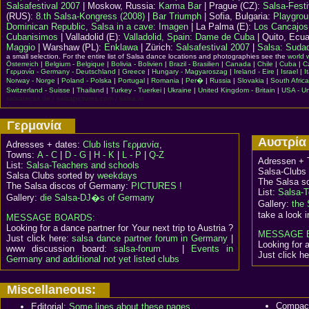
Salsafestival 2007
| Moskow, Russia:
Karma Bar
| Prague (CZ):
Salsa-Festi
(RUS):
8.th Salsa-Kongress (2008)
|
Bar Triumph
| Sofia, Bulgaria:
Playgrou
Dominican Republic, Salsa in a cave: Imagen
|
La Palma (E)
:
Los Cancajos
Cubanisimos
| Valladolid (E):
Valladolid, Spain: Dame de Cuba
| Quito, Ecu
Maggio
| Warshaw (PL):
Enklawa
| Zürich:
Salsafestival 2007
|
Salsa: Sudad
a small selection. For the entire list of Salsa dance locations and photographies see the
world w
Österreich
|
Belgium - Belgique
|
Bolivia - Bolivien
|
Brazil - Brasilien
|
Canada
|
Chile
|
Cuba
|
C
Γερμανία - Germany - Deutschland
|
Greece
|
Hungary - Magyaroszag
|
Ireland - Eire
|
Israel
|
I
Norway - Norge
|
Poland - Polska
|
Portugal
|
Romania
|
Per�
|
Russia
|
Slovakia
|
South Africa
Switzerland - Suisse
|
Thailand
|
Turkey - Tuerkei
|
Ukraine
|
United Kingdom - Britain
|
USA - Un
salsatecas.de / salsapictures.com / salsa.at
Γερμανία
Αυστρ
Adresses + dates:
Club lists Γερμανία
,
Towns:
A - C
|
D - G
|
H - K
|
L - P
|
Q-Z
Adressen + 
List:
Salsa-Teachers and schools
Salsa-Clubs
Salsa Clubs sorted by
weekdays
The Salsa sc
The Salsa discos of Germany:
PICTURES !
List:
Salsa-T
Gallery:
die Salsa-DJ�s of Germany
Gallery:
the 
take a look 
MESSAGE BOARDS:
Looking for a dance partner for Your next trip to Austria ?
MESSAGE 
Just click here:
salsa dance partner forum in Germany
|
Looking for a
www discussion board:
salsa-forum
|
Events in
Just click h
Germany and additional not yet listed clubs
Miscellaneous:
Compact
Editorial:
Some lines about these pages