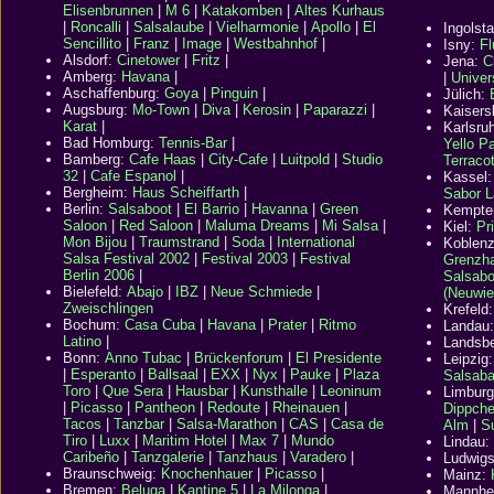
Elisenbrunnen
|
M 6
|
Katakomben
|
Altes Kurhaus
|
Roncalli
|
Salsalaube
|
Vielharmonie
|
Apollo
|
El
Ingolst
Sencillito
|
Franz
|
Image
|
Westbahnhof
|
Isny:
F
Alsdorf:
Cinetower
|
Fritz
|
Jena:
C
Amberg:
Havana
|
|
Univer
Aschaffenburg:
Goya
|
Pinguin
|
Jülich:
Augsburg:
Mo-Town
|
Diva
|
Kerosin
|
Paparazzi
|
Kaisers
Karat
|
Karlsru
Bad Homburg:
Tennis-Bar
|
Yello P
Bamberg:
Cafe Haas
|
City-Cafe
|
Luitpold
|
Studio
Terraco
32
|
Cafe Espanol
|
Kassel
Bergheim:
Haus Scheiffarth
|
Sabor L
Berlin
:
Salsaboot
|
El Barrio
|
Havanna
|
Green
Kempte
Saloon
|
Red Saloon
|
Maluma Dreams
|
Mi Salsa
|
Kiel:
Pr
Mon Bijou
|
Traumstrand
|
Soda
|
International
Koblen
Salsa Festival 2002
|
Festival 2003
|
Festival
Grenzh
Berlin 2006
|
Salsabo
Bielefeld
:
Abajo
|
IBZ
|
Neue Schmiede
|
(Neuwie
Zweischlingen
Krefeld
Bochum:
Casa Cuba
|
Havana
|
Prater
|
Ritmo
Landau
Latino
|
Landsb
Bonn:
Anno Tubac
|
Brückenforum
|
El Presidente
Leipzig
|
Esperanto
|
Ballsaal
|
EXX
|
Nyx
|
Pauke
|
Plaza
Salsaba
Toro
|
Que Sera
|
Hausbar
|
Kunsthalle
|
Leoninum
Limbur
|
Picasso
|
Pantheon
|
Redoute
|
Rheinauen
|
Dippche
Tacos
|
Tanzbar
|
Salsa-Marathon
|
CAS
|
Casa de
Alm
|
S
Tiro
|
Luxx
|
Maritim Hotel
|
Max 7
|
Mundo
Lindau:
Caribeño
|
Tanzgalerie
|
Tanzhaus
|
Varadero
|
Ludwig
Braunschweig:
Knochenhauer
|
Picasso
|
Mainz:
Bremen:
Beluga
|
Kantine 5
|
La Milonga
|
Mannhe