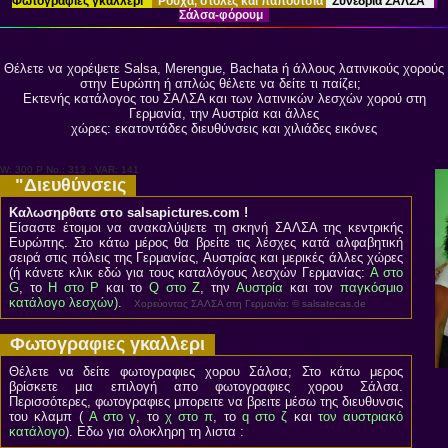
Φωτογραφιες γκαλλερι
Ρούχα, στολές και παπούτσια
Συνέδρια ΣΑΛΣΑ
Σάλσα-φόρουμ
Θέλετε να χορέψετε Salsa, Merengue, Bachata ή άλλους λατινικούς χορούς
στην Ευρώπη ή απλώς θέλετε να δείτε τι παίζει;
Εκτενής κατάλογος του ΣΑΛΣΑ και των λατινικών λεσχών χορού στη
Γερμανία, την Αυστρία και άλλες
χώρες: εκατοντάδες διευθύνσεις και χιλιάδες εικόνες
W: 300 P No.: 313 ; VAR: 141
"Διευθύνσεις
Καλωσηρθατε στο salsapictures.com !
Είσαστε έτοιμοι να ανακαλύψετε τη σκηνή ΣΑΛΣΑ της κεντρικής
Ευρώπης. Στο κάτω μέρος θα βρείτε τις λέσχες κατά αλφαβητική
σειρά στις πόλεις της Γερμανίας, Αυστρίας και μερικές άλλες χώρες
(ή κάνετε κλικ εδώ για τους καταλόγους λεσχών Γερμανίας:
Α στο
G
, το
H στο P
και το
Q στο Z
, την
Αυστρία
και τον
παγκόσμιο
κατάλογο λεσχών)
.
Χορεύοντας ΣΑΛΣΑ στη Γερμανία: © salsatecas.de
Φωτογραφιες γκαλλερι
Θέλετε να δείτε φωτογραφιες χορου Σάλσα; Στο κάτω μερος
βρίσκετε μια επιλογή απο φωτογραφιες χορου Σάλσα.
Περισσότερες, φωτογραφιες μπορειτε να βρειτε μέσω της διευθυνσις
του κλαμπ (
Α στο γ
, το
χ στο π
, το
q στο ζ
και
τον αυστριακό
κατάλογο
). Εδω για ολοκληρη τη λιστα :