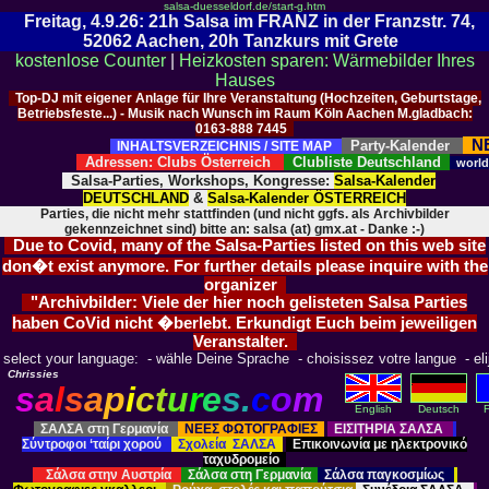
salsa-duesseldorf.de/start-g.htm
Freitag, 4.9.26: 21h Salsa im FRANZ in der Franzstr. 74,
52062 Aachen, 20h Tanzkurs mit Grete
kostenlose Counter
|
Heizkosten sparen: Wärmebilder Ihres
Hauses
Top-DJ mit eigener Anlage für Ihre Veranstaltung (Hochzeiten, Geburtstage,
Betriebsfeste...) - Musik nach Wunsch im Raum Köln Aachen M.gladbach:
0163-888 7445
N
Party-Kalender
INHALTSVERZEICHNIS / SITE MAP
Adressen: Clubs Österreich
Clubliste Deutschland
worl
Salsa-Parties, Workshops, Kongresse:
Salsa-Kalender
DEUTSCHLAND
&
Salsa-Kalender ÖSTERREICH
Parties, die nicht mehr stattfinden (und nicht ggfs. als Archivbilder
gekennzeichnet sind) bitte an: salsa (at) gmx.at - Danke :-)
Due to Covid, many of the Salsa-Parties listed on this web site
don�t exist anymore. For further details please inquire with the
organizer
"Archivbilder: Viele der hier noch gelisteten Salsa Parties
haben CoVid nicht �berlebt. Erkundigt Euch beim jeweiligen
Veranstalter.
select your language: - wähle Deine Sprache - choisissez votre langue - elija
Chrissies
s
a
l
s
a
p
i
c
t
u
r
e
s.
c
o
m
English
Deutsch
F
ΣΑΛΣΑ στη Γερμανία
ΝΕΕΣ ΦΩΤΟΓΡΑΦΙΕΣ
ΕΙΣΙΤΗΡΙΑ ΣΑΛΣΑ
Σύντροφοι ‘ταίρι χορού
Σχολεία ΣΑΛΣΑ
Επικοινωνία με ηλεκτρονικό
ταχυδρομείο
Σάλσα στην Αυστρία
Σάλσα στη Γερμανία
Σάλσα παγκοσμίως