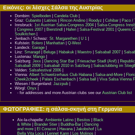
Εικόνες: οι λέσχες Σάλσα της Αυστρίας
Dornbirn:
Spielboden
|
Candela Club
|
Graz:
Cubanito
|
Latinos
|
Rincon Andino
|
Roodyz
|
Cohibar
|
Paco / 
Innsbruck:
1st Austrian Salsa-Congress 2004
|
Salsa-Congress Inns
|
Congress 2007
|
Bierstindl
|
Hafen
|
Salsa-Festival 2001
|
Queens C
Soulkitchen
|
Jenbach / Schwaz:
St. Margarethen
|
U 1
|
Kufstein:
Bolero
|
Manhattan
|
Q-West
Landeck:
Garage
|
Linz:
Smaragd
|
Beluga
|
Habakuk
|
Maestro
|
Salsaball 2007
|
Salsab
Lustenau:
Mango
|
Salzburg:
Jexx
|
Dancing Star Bar
|
Friesacher Stadl (Anif)
|
Republic
Salsaball 2009
|
Salsaball 2010 in Salzburg
|
Salsaclubbing im Stiegl
Velden:
Salsafestival 2006
|
Vienna:
Albert Schweitzerhaus
Club Habana
|
Salsa-and-More
|
Flori
Cheek2cheek
|
Palais Eschenbach
|
Salsa ball
|
Viva Salsa Vienna F
Wiesen / Burgenland:
Jazzpub
|
Wörgl:
Onyx
|
- for addresses and more Austrian clubs see our
Austrian Club list
ΦΩΤΟΓΡΑΦΙΕΣ: η σάλσα-σκηνή στη Γερμανία
Aix-la-chapelle
:
Ambiente Latino
|
Besitos
|
Black
& White
|
Brander Stier
|
Buddha-Bar
|
Dancing
and more
|
El Corazon
|
Havana
|
Jakobshof
|
La
Bella Vita Loca
|
Lennet Kann
|
Los Molinos
|