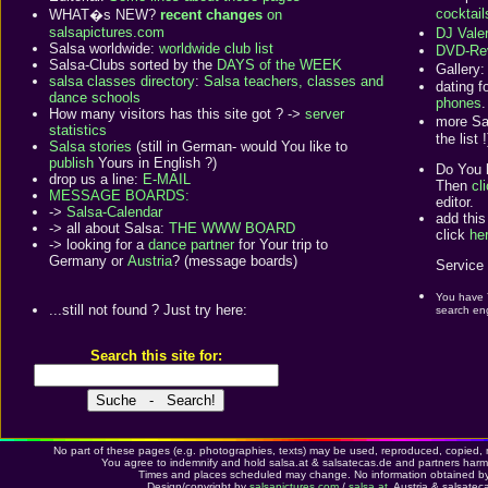
cocktai
WHAT�s NEW?
recent changes
on
salsapictures.com
DJ Vale
Salsa worldwide:
worldwide club list
DVD-Rev
Salsa-Clubs sorted by the
DAYS of the WEEK
Gallery
salsa classes directory
:
Salsa teachers, classes and
dating f
dance schools
phones
.
How many visitors has this site got ? ->
server
more Sa
statistics
the list !
Salsa stories
(still in German- would You like to
publish
Yours in English ?)
Do You l
drop us a line:
E-MAIL
Then
cl
MESSAGE BOARDS:
editor.
->
Salsa-Calendar
add this
-> all about Salsa:
THE WWW BOARD
click
he
-> looking for a
dance partner
for Your trip to
Germany or
Austria
? (message boards)
Service 
You have 
...still not found ? Just try here:
search eng
Search this site for:
No part of these pages (e.g. photographies, texts) may be used, reproduced, copied, m
You agree to indemnify and hold salsa.at & salsatecas.de and partners har
Times and places scheduled may change. No information obtained by t
Design/copyright by
salsapictures.com
/
salsa.at
, Austria & salsate