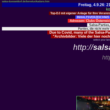
salsa-duesseldorf.de/benelux/kadans.htm
Freitag, 4.9.26:
ko
Top-DJ mit eigener Anlage für Ihre Verans
INHALTSVERZEICHNIS 
Adressen: Clubs Österre
Salsa-Parties
Parties, die nicht mehr
Due to Covid, many of the Salsa-Part
"Archivbilder: Viele der hier noch
select your la
http://
sals
htt