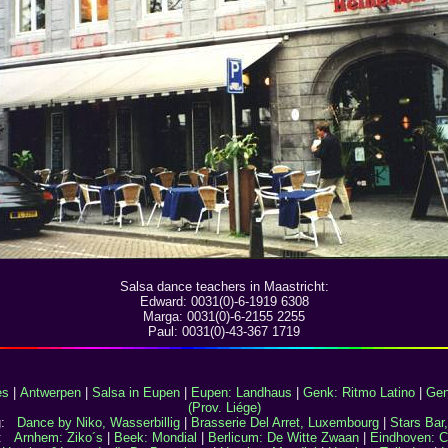
Salsa dance teachers in Maastricht:
Edward:
0031(0)-6-1919 6308
Marga: 0031(0)-6-2155 2255
Paul: 0031(0)-43-367 1719
es
|
Antwerpen
|
Salsa in Eupen
|
Eupen: Landhaus
|
Genk: Ritmo Latino
|
Gen
(Prov. Liége)
rg:
Dance by Niko, Wasserbillig
|
Brasserie Del Arret, Luxembourg
|
Stars Bar
nd:
Arnhem: Ziko´s
|
Beek: Mondial
|
Berlicum: De Witte Zwaan
|
Eindhoven: C