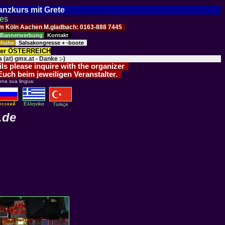
Tanzkurs mit Grete
ses
Raum Köln Aachen M.gladbach: 0163-888 7445
Bannerwerbung
Kontakt
schuhe
Salsakongresse + -boote
der ÖSTERREICH
 (at) gmx.at - Danke :-)
ils please inquire with the organizer
 Euch beim jeweiligen Veranstalter.
ona sua lingua:
Eλληvikα
Türkçe
.de