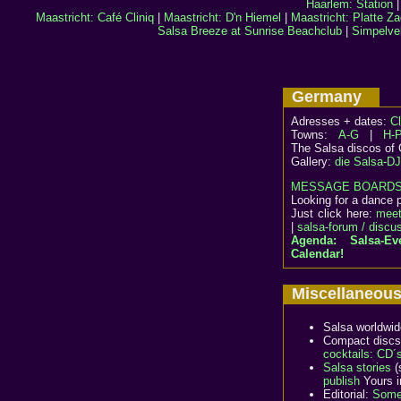
Haarlem: Station
Maastricht: Café Cliniq
|
Maastricht: D'n Hiemel
|
Maastricht: Platte Za
Salsa Breeze at Sunrise Beachclub
|
Simpelvel
Germany
Adresses + dates:
C
Towns:
A-G
|
H-
The Salsa discos of
Gallery:
die Salsa-D
MESSAGE BOARD
Looking for a dance pa
Just click here:
meet
|
salsa-forum / discu
Agenda: Salsa-E
Calendar!
Miscellaneo
Salsa worldwi
Compact discs
cocktails: CD´
Salsa stories
(
publish
Yours i
Editorial:
Some 