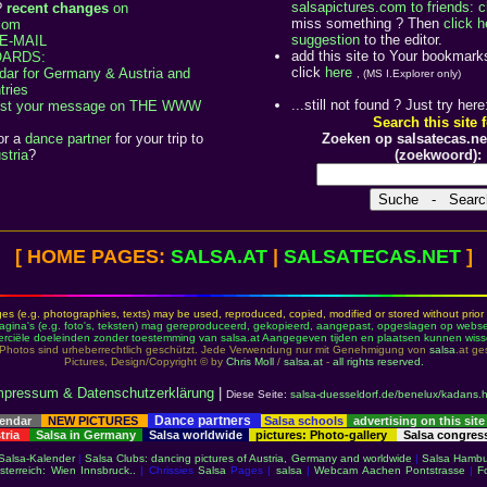
salsapictures.com to friends: c
?
recent changes
on
miss something ? Then
click 
.com
suggestion
to the editor.
E-MAIL
add this site to Your bookmark
ARDS:
click
here
dar for Germany & Austria and
, (MS I.Explorer only)
tries
...still not found ? Just try here
ost your message on THE WWW
Search this site f
or a
dance partner
for your trip to
Zoeken op salsatecas.net
stria
?
(zoekwoord):
[ HOME PAGES:
SALSA
.AT
|
SALSA
TECAS.NET
]
es (e.g. photographies, texts) may be used, reproduced, copied, modified or stored without prior 
agina's (e.g. foto's, teksten) mag gereproduceerd, gekopieerd, aangepast, opgeslagen op webser
ciële doeleinden zonder toestemming van salsa.at Aangegeven tijden en plaatsen kunnen wiss
Photos sind urheberrechtlich geschützt. Jede Verwendung nur mit Genehmigung von
salsa
.at ge
Pictures, Design/Copyright © by
Chris Moll
/
salsa.at
-
all rights reserved.
mpressum & Datenschutzerklärung
|
Diese Seite:
salsa-duesseldorf.de/benelux/kadans.
Dance partners
lendar
NEW PICTURES
Salsa schools
advertising on this site
stria
Salsa in Germany
Salsa worldwide
pictures: Photo-gallery
Salsa congre
Salsa-Kalender
|
Salsa Clubs: dancing pictures of Austria, Germany and worldwide
|
Salsa Hambu
sterreich: Wien Innsbruck..
| Chrissies
Salsa
Pages |
salsa
|
Webcam Aachen Pontstrasse
|
F