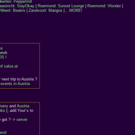
eerlen: Peppermill
astricht: StayOkay
|
Roermond: Sunset Lounge
|
Roermond: Vlonder
|
|
Weert: Beatrix
|
Zandvoort: Mangos
|
...MORE!
ia
 week
S !
of salsa.at
 next trip to Austria ?
events in Austria
rmany
and
Austria
nks
(..add Your´s to
e got ? ->
server
end