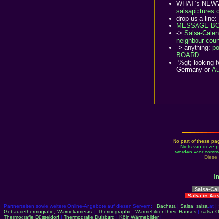
WHAT´s NEW
salsapictures
drop us a line:
MESSAGE BO
->
Salsa-Calen
neighbour coun
-> anything:
p
BOARD
-%gt; looking f
Germany or
Au
No part of these pag
Niets van deze p
worden voor commer
Diese 
I
Salsa-Ca
Salsa in Au
Partnerseiten sowie weitere Online-Angebote auf diesen Servern:
Bachata
|
Salsa
:
salsa
.at |
Gebäudethermografie, Wärmekameras
|
Thermographie: Wärmebilder Ihres Hauses
|
salsa Ö
Thermografie Düsseldorf
|
Thermografie Duisburg
|
Köln Wärmebilder
|