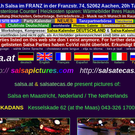
 21h Salsa im FRANZ in der Franzstr. 74, 52062 Aachen, 20h 
stenlose Counter
|
Heizkosten sparen: Wärmebilder Ihres Hau
taltung (Hochzeiten, Geburtstage, Betriebsfeste...) - Musik nach Wunsch im 
NEUES
Party-Kalender
Tanzpartnerbörse
/ SITE MAP
Tanzkurse
ich
Clubliste Deutschland
worldwide
Photos: Galerie
Tanzkleider + Tanz
, Workshops, Kongresse:
Salsa-Kalender DEUTSCHLAND
&
Salsa-Kalen
 stattfinden (und nicht ggfs. als Archivbilder gekennzeichnet sind) bitte an: salsa
ies listed on this web site don´t exist anymore. For further deta
 gelisteten Salsa Parties haben CoVid nicht überlebt. Erkundigt
nguage: - wähle Deine Sprache - choisissez votre langue - elija su idioma: - kies je taal: - selezi
a.at
deutsch
English
Français
Español
Nederlands
Italiano
p
://
s
a
l
s
a
p
i
c
t
u
r
e
s
.
c
o
m
http://
salsatecas
salsa.at
&
salsatecas.de
present pictures of:
Salsa en Maastricht, Nederland / The Netherlands
KADANS
Kesselskade 62 (at the Maas) 043-326 1700