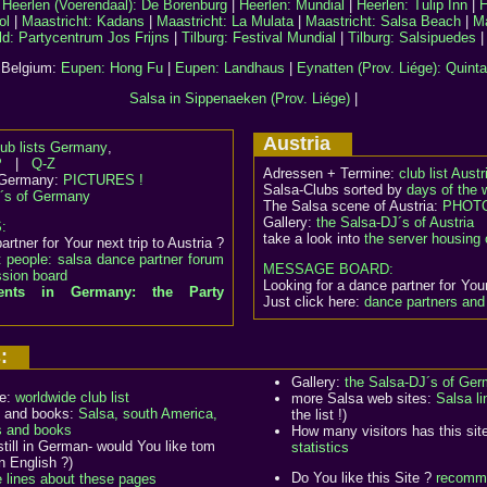
|
Heerlen (Voerendaal): De Borenburg
|
Heerlen: Mundial
|
Heerlen: Tulip Inn
|
H
ol
|
Maastricht: Kadans
|
Maastricht: La Mulata
|
Maastricht: Salsa Beach
|
Ma
d: Partycentrum Jos Frijns
|
Tilburg: Festival Mundial
|
Tilburg: Salsipuedes
Belgium:
Eupen: Hong Fu
|
Eupen: Landhaus
|
Eynatten (Prov. Liége): Quinta
Salsa in Sippenaeken (Prov. Liége)
|
Austria
lub lists Germany
,
P
|
Q-Z
Adressen + Termine:
club list Austr
 Germany:
PICTURES !
Salsa-Clubs sorted by
days of the
J´s of Germany
The Salsa scene of Austria:
PHOTO
Gallery:
the Salsa-DJ´s of Austria
S:
take a look into
the server housing 
rtner for Your next trip to Austria ?
 people: salsa dance partner forum
MESSAGE BOARD:
ssion board
Looking for a dance partner for Your
vents in Germany: the Party
Just click here:
dance partners and 
us:
Gallery:
the Salsa-DJ´s of Ge
de:
worldwide club list
more Salsa web sites:
Salsa li
 and books:
Salsa, south America,
the list !)
s and books
How many visitors has this sit
still in German- would You like tom
statistics
n English ?)
Do You like this Site ?
recomm
lines about these pages