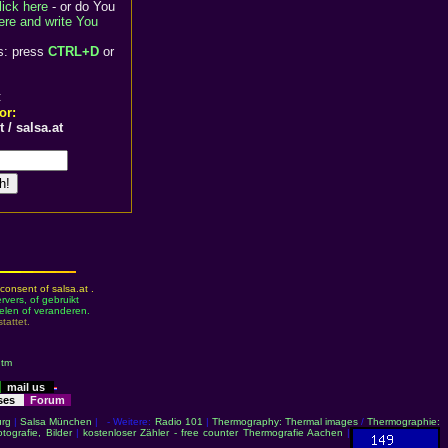
lick here
- or do You
here and write You
s: press
CTRL+D
or
:
or:
 / salsa.at
consent of salsa.at .
vers, of gebruikt
elen of veranderen.
stattet.
htm
mail us
sses
Forum
rg
|
Salsa München
| - Weitere:
Radio 101
|
Thermography: Thermal images
/
Thermographie:
otografie, Bilder
|
kostenloser Zähler - free counter
Thermografie Aachen
|