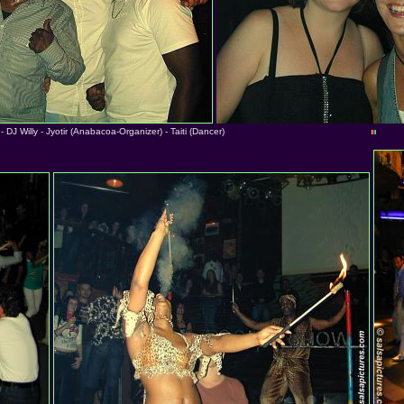
o - DJ Willy - Jyotir (Anabacoa-Organizer) - Taiti (Dancer)