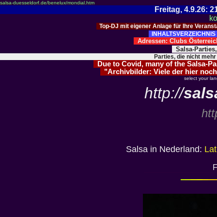
salsa-duesseldorf.de/benelux/mondial.htm
Freitag, 4.9.26:
ko
Top-DJ mit eigener Anlage für Ihre Verans
INHALTSVERZEICHNIS 
Adressen: Clubs Österre
Salsa-Parties
Parties, die nicht mehr
Due to Covid, many of the Salsa-Part
"Archivbilder: Viele der hier noch
select your la
http://
sals
htt
Salsa in Nederland:
Lat
F