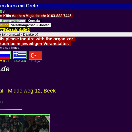
Tanzkurs mit Grete
ses
Raum Köln Aachen M.gladbach: 0163-888 7445
Bannerwerbung
Kontakt
schuhe
Salsakongresse + -boote
der ÖSTERREICH
 (at) gmx.at - Danke :-)
ils please inquire with the organizer
 Euch beim jeweiligen Veranstalter.
ona sua lingua:
Eλληvikα
Türkçe
.de
al
Middelweg 12, Beek
om