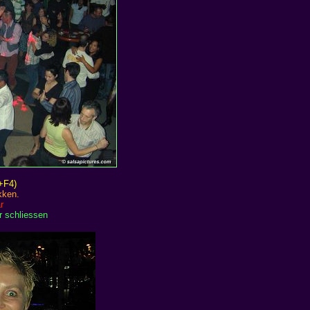
T+F4)
kken.
r
r schliessen