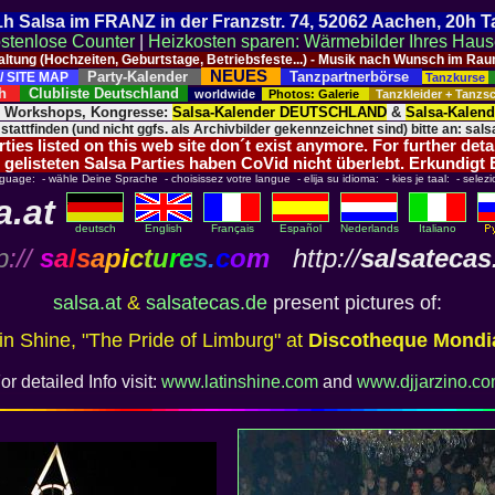
 21h Salsa im FRANZ in der Franzstr. 74, 52062 Aachen, 20h 
stenlose Counter
|
Heizkosten sparen: Wärmebilder Ihres Hau
taltung (Hochzeiten, Geburtstage, Betriebsfeste...) - Musik nach Wunsch im 
NEUES
Party-Kalender
Tanzpartnerbörse
/ SITE MAP
Tanzkurse
ich
Clubliste Deutschland
worldwide
Photos: Galerie
Tanzkleider + Tanz
, Workshops, Kongresse:
Salsa-Kalender DEUTSCHLAND
&
Salsa-Kalen
 stattfinden (und nicht ggfs. als Archivbilder gekennzeichnet sind) bitte an: salsa
ies listed on this web site don´t exist anymore. For further deta
 gelisteten Salsa Parties haben CoVid nicht überlebt. Erkundigt
nguage: - wähle Deine Sprache - choisissez votre langue - elija su idioma: - kies je taal: - selezi
a.at
deutsch
English
Français
Español
Nederlands
Italiano
p
://
s
a
l
s
a
p
i
c
t
u
r
e
s
.
c
o
m
http://
salsatecas
salsa.at
&
salsatecas.de
present pictures of:
in Shine, "The Pride of Limburg" at
Discotheque Mondi
or detailed Info visit:
www.latinshine.com
and
www.djjarzino.c