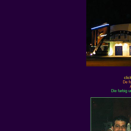
clic
De f
Die farbig 